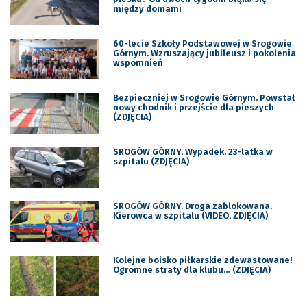
między domami
60-lecie Szkoły Podstawowej w Srogowie
Górnym. Wzruszający jubileusz i pokolenia
wspomnień
Bezpieczniej w Srogowie Górnym. Powstał
nowy chodnik i przejście dla pieszych
(ZDJĘCIA)
SROGÓW GÓRNY. Wypadek. 23-latka w
szpitalu (ZDJĘCIA)
SROGÓW GÓRNY. Droga zablokowana.
Kierowca w szpitalu (VIDEO, ZDJĘCIA)
Kolejne boisko piłkarskie zdewastowane!
Ogromne straty dla klubu… (ZDJĘCIA)