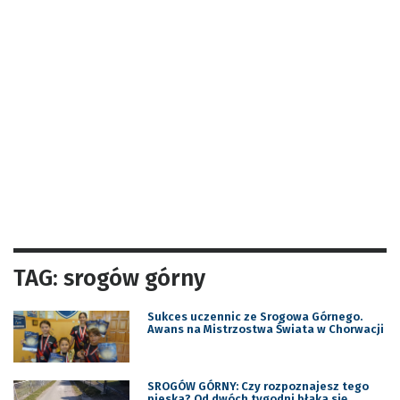
TAG: srogów górny
Sukces uczennic ze Srogowa Górnego.
Awans na Mistrzostwa Świata w Chorwacji
SROGÓW GÓRNY: Czy rozpoznajesz tego
pieska? Od dwóch tygodni błąka się