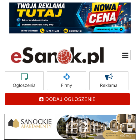
Ogłoszenia
Firmy
Reklama
DODAJ OGŁOSZENIE