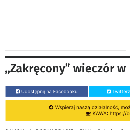
,,Zakręcony” wieczór w
Udostępnij na Facebooku
Twitter
Wspieraj naszą działalność, mo
KAWA: https://b