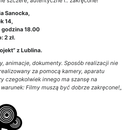
ale szczere, autentyczne i.. zakręcone!
ia Sanocka,
k 14,
, godzina 18.00
: 2 zł.
jekt” z Lublina.
ły, animacje, dokumenty. Sposób realizacji nie
m zrealizowany za pomocą kamery, aparatu
czy czegokolwiek innego ma szansę na
y warunek: Filmy muszą być dobrze zakręcone!
„