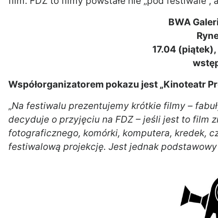
film. FDZ to filmy powstałe nie „pod festiwale”, 
BWA Galer
Ryne
17.04 (piątek)
wstęp
Współorganizatorem pokazu jest „Kinoteatr Pro
„
Na festiwalu prezentujemy krótkie filmy – fabu
decyduje o przyjęciu na FDZ – jeśli jest to fil
fotograficznego, komórki, komputera, kredek, 
festiwalową projekcję. Jest jednak podstawow