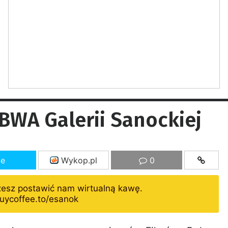
 BWA Galerii Sanockiej
ze
Wykop.pl
0
żesz postawić nam wirtualną kawę.
uycoffee.to/esanok