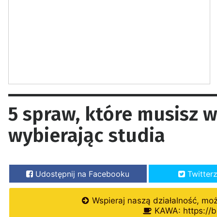
5 spraw, które musisz 
wybierając studia
Udostępnij na Facebooku
Twitter
Wspieraj naszą działalność, mo
KAWA: https://b