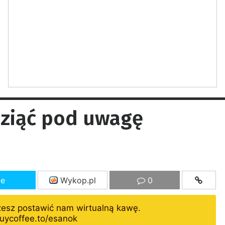
wziąć pod uwagę
ze
Wykop.pl
0
żesz postawić nam wirtualną kawę.
uycoffee.to/esanok