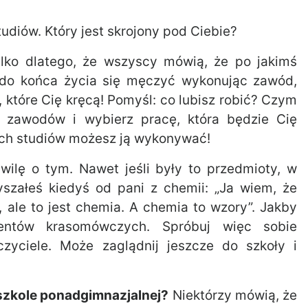
udiów. Który jest skrojony pod Ciebie?
lko dlatego, że wszyscy mówią, że po jakimś
a do końca życia się męczyć wykonując zawód,
a, które Cię kręcą! Pomyśl: co lubisz robić? Czym
tę zawodów i wybierz pracę, która będzie Cię
ach studiów możesz ją wykonywać!
ilę o tym. Nawet jeśli były to przedmioty, w
łyszałeś kiedyś od pani z chemii: „Ja wiem, że
, ale to jest chemia. A chemia to wzory”. Jakby
lentów krasomówczych. Spróbuj więc sobie
zyciele. Może zaglądnij jeszcze do szkoły i
 szkole ponadgimnazjalnej?
Niektórzy mówią, że