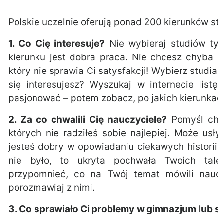
Polskie uczelnie oferują ponad 200 kierunków st
1. Co Cię interesuje?
Nie wybieraj studiów ty
kierunku jest dobra praca. Nie chcesz chyb
który nie sprawia Ci satysfakcji! Wybierz studi
się interesujesz? Wyszukaj w internecie lis
pasjonować – potem zobacz, po jakich kierunk
2. Za co chwalili Cię nauczyciele?
Pomyśl chw
których nie radziłeś sobie najlepiej. Może us
jesteś dobry w opowiadaniu ciekawych historii
nie było, to ukryta pochwała Twoich ta
przypomnieć, co na Twój temat mówili nauc
porozmawiaj z nimi.
3. Co sprawiało Ci problemy w gimnazjum lub