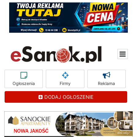
Ogłoszenia
Firmy
Reklama
DODAJ OGŁOSZENIE