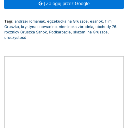
| Zaloguj przez Google
Tagi:
andrzej romaniak
,
egzekucka na Gruszce
,
esanok
,
film
,
Gruszka
,
krystyna chowaniec
,
niemiecka zbrodnia
,
obchody 76.
rocznicy Gruszka Sanok
,
Podkarpacie
,
skazani na Gruszce
,
uroczystość