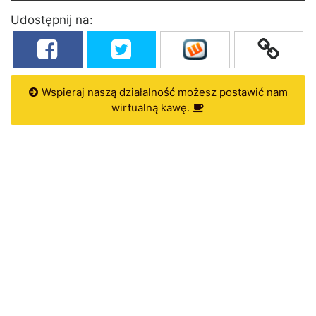
Udostępnij na:
Wspieraj naszą działalność możesz postawić nam
wirtualną kawę.