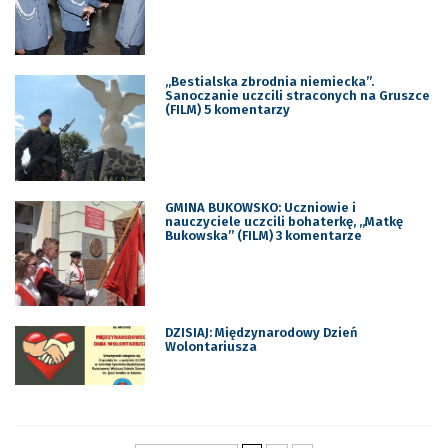
„Bestialska zbrodnia niemiecka”.
Sanoczanie uczcili straconych na Gruszce
(FILM) 5 komentarzy
GMINA BUKOWSKO: Uczniowie i
nauczyciele uczcili bohaterkę, „Matkę
Bukowska” (FILM) 3 komentarze
DZISIAJ: Międzynarodowy Dzień
Wolontariusza