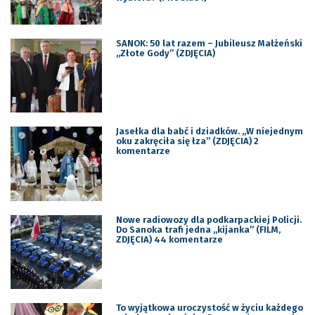
SANOK: 50 lat razem – Jubileusz Małżeński
„Złote Gody” (ZDJĘCIA)
Jasełka dla babć i dziadków. „W niejednym
oku zakręciła się łza” (ZDJĘCIA) 2
komentarze
Nowe radiowozy dla podkarpackiej Policji.
Do Sanoka trafi jedna „kijanka” (FILM,
ZDJĘCIA) 44 komentarze
To wyjątkowa uroczystość w życiu każdego