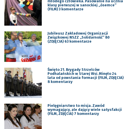
młodego człowieka. Pasowanie na ucznia
klasy pierwszej w sanockiej „ósemce”
(FILM) 3 komentarze
Jubileusz Zakładowej Organizacji
Związkowej NSZZ „Solidarność” 80
(ZDJĘCIA) 63 komentarze
Święto 21. Brygady Strzelców
Podhalańskich w Starej Wsi. Minęło 24
lata od powstania formacji (FILM, ZDJĘCIA)
8 komentarzy
Pielęgniarstwo to misja. Zawód
wymagający, ale dający wiele satysfakcji
(FILM, ZDJĘCIA) 7 komentarzy