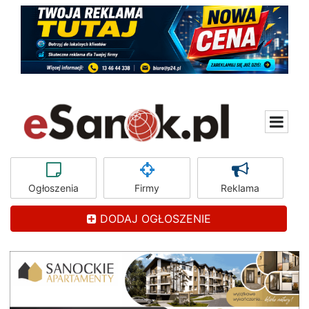
Ogłoszenia
Firmy
Reklama
DODAJ OGŁOSZENIE