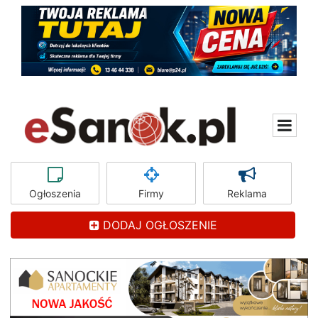
Ogłoszenia
Firmy
Reklama
DODAJ OGŁOSZENIE