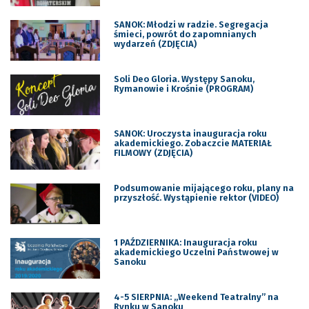
SANOK: Młodzi w radzie. Segregacja
śmieci, powrót do zapomnianych
wydarzeń (ZDJĘCIA)
Soli Deo Gloria. Występy Sanoku,
Rymanowie i Krośnie (PROGRAM)
SANOK: Uroczysta inauguracja roku
akademickiego. Zobaczcie MATERIAŁ
FILMOWY (ZDJĘCIA)
Podsumowanie mijającego roku, plany na
przyszłość. Wystąpienie rektor (VIDEO)
1 PAŹDZIERNIKA: Inauguracja roku
akademickiego Uczelni Państwowej w
Sanoku
4-5 SIERPNIA: „Weekend Teatralny” na
Rynku w Sanoku