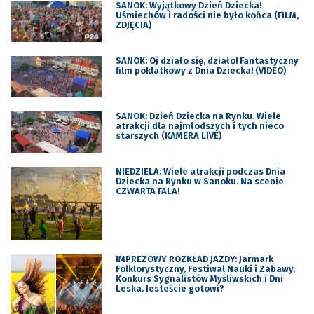
SANOK: Wyjątkowy Dzień Dziecka!
Uśmiechów i radości nie było końca (FILM,
ZDJĘCIA)
SANOK: Oj działo się, działo! Fantastyczny
film poklatkowy z Dnia Dziecka! (VIDEO)
SANOK: Dzień Dziecka na Rynku. Wiele
atrakcji dla najmłodszych i tych nieco
starszych (KAMERA LIVE)
NIEDZIELA: Wiele atrakcji podczas Dnia
Dziecka na Rynku w Sanoku. Na scenie
CZWARTA FALA!
IMPREZOWY ROZKŁAD JAZDY: Jarmark
Folklorystyczny, Festiwal Nauki i Zabawy,
Konkurs Sygnalistów Myśliwskich i Dni
Leska. Jesteście gotowi?