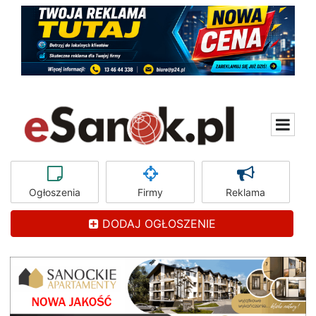
Ogłoszenia
Firmy
Reklama
DODAJ OGŁOSZENIE