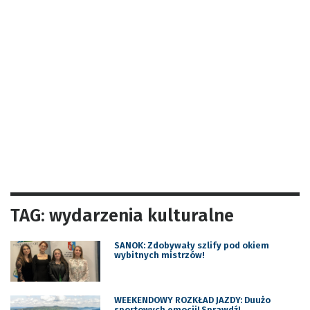
TAG: wydarzenia kulturalne
SANOK: Zdobywały szlify pod okiem
wybitnych mistrzów!
WEEKENDOWY ROZKŁAD JAZDY: Duużo
sportowych emocji! Sprawdź!