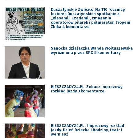
Duszatyńskie Zwiezło. Na 110 rocznicę
Jeziorek Duszatyńskich spotkanie z
„Biesami i Czadami”, zmagania
operatorów pilarek i półmaraton Tropem
Żbika 4 komentarze
Sanocka działaczka Wanda Wojtuszewska
wyróżniona przez RPO 5 komentarzy
BIESZCZADY24.PL: Zobacz imprezowy
rozkład jazdy 3 komentarze
BIESZCZADY24.PL : Imprezowy rozkład
jazdy. Dzień Dziecka i Rodziny, teatr i
wernisaż