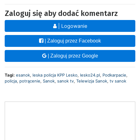
Zaloguj się aby dodać komentarz
| Logowanie
| Zaloguj przez Facebook
| Zaloguj przez Google
Tagi:
esanok
,
leska policja KPP Lesko
,
lesko24.pl
,
Podkarpacie
,
policja
,
potrącenie
,
Sanok
,
sanok tv
,
Telewizja Sanok
,
tv sanok