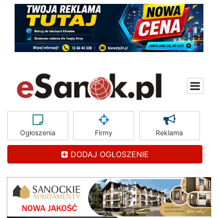
Ogłoszenia
Firmy
Reklama
DODAJ OGŁOSZENIE