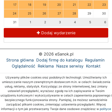
17
18
19
20
21
22
23
24
25
26
27
28
29
30
31
1
2
3
4
5
6
Dodaj wydarzenie
© 2026 eSanok.pl
Strona główna
Dodaj firmę do katalogu
Regulamin
Oglądalność
Reklama
Nasze serwisy
Kontakt
Używamy plików cookies oraz podobnych technologii. Umożliwiamy ich
umieszczanie naszym zewnętrznym dostawcom m.in. w celach: świadczenia
usług, reklamy, statystyk. Korzystając ze strony internetowej, bez zmiany
ustawień przeglądarki, wyrażasz zgodę na ich zapisywanie w Twoim
urządzeniu końcowym i wykorzystywanie w celach zapewnienia poprawnego i
bezpiecznego funkcjonowania strony. Pamiętaj, że możesz samodzielnie
zarządzać plikami cookies, zmieniając ustawienia przeglądarki. Więcej
informacji o tym jak przetwarzamy Twoje dane osobowe znajdziesz w
polityce