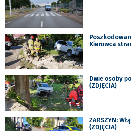
Poszkodowani 
Kierowca stra
Dwie osoby po
(ZDJĘCIA)
ZARSZYN: Włąc
(ZDJĘCIA)