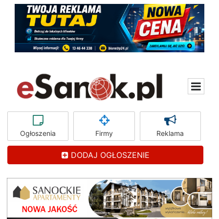
Ogłoszenia
Firmy
Reklama
DODAJ OGŁOSZENIE