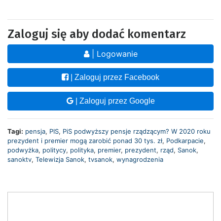
Zaloguj się aby dodać komentarz
| Logowanie
| Zaloguj przez Facebook
| Zaloguj przez Google
Tagi:
pensja
,
PIS
,
PiS podwyższy pensje rządzącym? W 2020 roku
prezydent i premier mogą zarobić ponad 30 tys. zł
,
Podkarpacie
,
podwyżka
,
politycy
,
polityka
,
premier
,
prezydent
,
rząd
,
Sanok
,
sanoktv
,
Telewizja Sanok
,
tvsanok
,
wynagrodzenia