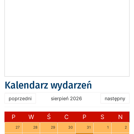
Kalendarz wydarzeń
poprzedni
sierpień 2026
następny
P
W
Ś
C
P
S
N
27
28
29
30
31
1
2