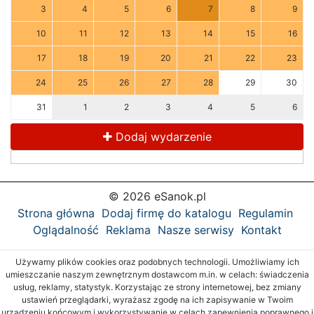
3
4
5
6
7
8
9
10
11
12
13
14
15
16
17
18
19
20
21
22
23
24
25
26
27
28
29
30
31
1
2
3
4
5
6
Dodaj wydarzenie
© 2026 eSanok.pl
Strona główna
Dodaj firmę do katalogu
Regulamin
Oglądalność
Reklama
Nasze serwisy
Kontakt
Używamy plików cookies oraz podobnych technologii. Umożliwiamy ich
umieszczanie naszym zewnętrznym dostawcom m.in. w celach: świadczenia
usług, reklamy, statystyk. Korzystając ze strony internetowej, bez zmiany
ustawień przeglądarki, wyrażasz zgodę na ich zapisywanie w Twoim
urządzeniu końcowym i wykorzystywanie w celach zapewnienia poprawnego i