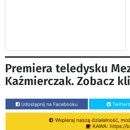
Premiera teledysku Mez
Kaźmierczak. Zobacz kli
Udostępnij na Facebooku
Twitter
Wspieraj naszą działalność, mo
KAWA: https://b