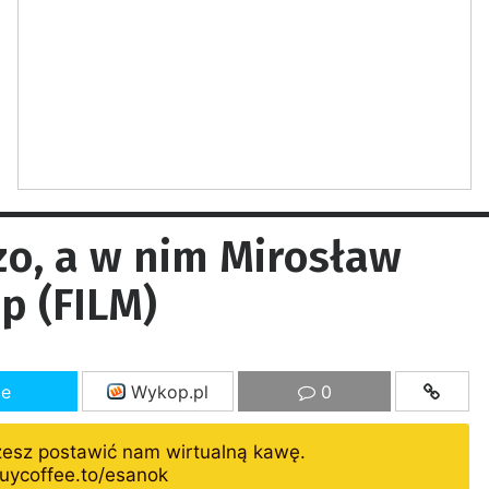
o, a w nim Mirosław
p (FILM)
ze
Wykop.pl
0
żesz postawić nam wirtualną kawę.
uycoffee.to/esanok