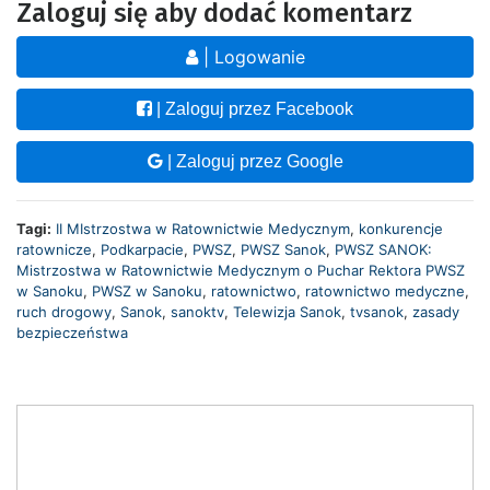
Zaloguj się aby dodać komentarz
| Logowanie
| Zaloguj przez Facebook
| Zaloguj przez Google
Tagi:
II MIstrzostwa w Ratownictwie Medycznym
,
konkurencje
ratownicze
,
Podkarpacie
,
PWSZ
,
PWSZ Sanok
,
PWSZ SANOK:
Mistrzostwa w Ratownictwie Medycznym o Puchar Rektora PWSZ
w Sanoku
,
PWSZ w Sanoku
,
ratownictwo
,
ratownictwo medyczne
,
ruch drogowy
,
Sanok
,
sanoktv
,
Telewizja Sanok
,
tvsanok
,
zasady
bezpieczeństwa