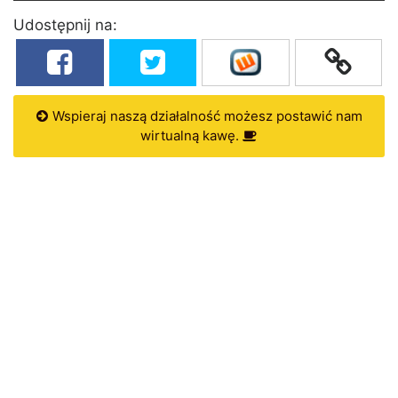
Udostępnij na:
Wspieraj naszą działalność możesz postawić nam
wirtualną kawę.