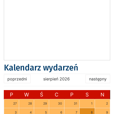
Kalendarz wydarzeń
poprzedni
sierpień 2026
następny
P
W
Ś
C
P
S
N
27
28
29
30
31
1
2
3
4
5
6
7
8
9