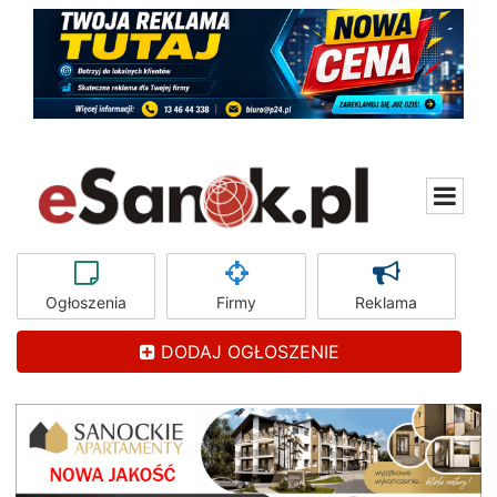
Ogłoszenia
Firmy
Reklama
DODAJ OGŁOSZENIE