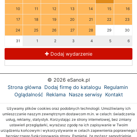
10
11
12
13
14
15
16
17
18
19
20
21
22
23
24
25
26
27
28
29
30
31
1
2
3
4
5
6
Dodaj wydarzenie
© 2026 eSanok.pl
Strona główna
Dodaj firmę do katalogu
Regulamin
Oglądalność
Reklama
Nasze serwisy
Kontakt
Używamy plików cookies oraz podobnych technologii. Umożliwiamy ich
umieszczanie naszym zewnętrznym dostawcom m.in. w celach: świadczenia
usług, reklamy, statystyk. Korzystając ze strony internetowej, bez zmiany
ustawień przeglądarki, wyrażasz zgodę na ich zapisywanie w Twoim
urządzeniu końcowym i wykorzystywanie w celach zapewnienia poprawnego i
bezpiecznego funkcjonowania strony. Pamiętaj, że możesz samodzielnie