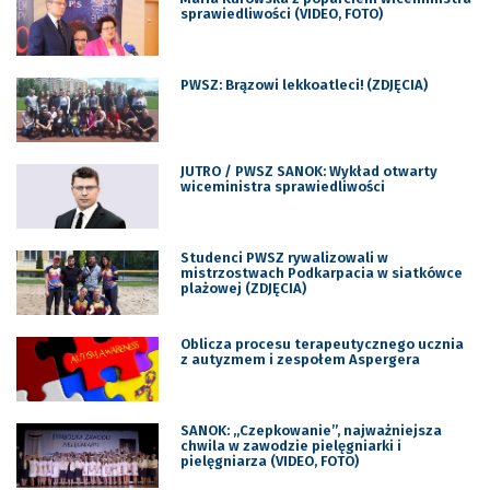
sprawiedliwości (VIDEO, FOTO)
PWSZ: Brązowi lekkoatleci! (ZDJĘCIA)
JUTRO / PWSZ SANOK: Wykład otwarty
wiceministra sprawiedliwości
Studenci PWSZ rywalizowali w
mistrzostwach Podkarpacia w siatkówce
plażowej (ZDJĘCIA)
Oblicza procesu terapeutycznego ucznia
z autyzmem i zespołem Aspergera
SANOK: „Czepkowanie”, najważniejsza
chwila w zawodzie pielęgniarki i
pielęgniarza (VIDEO, FOTO)