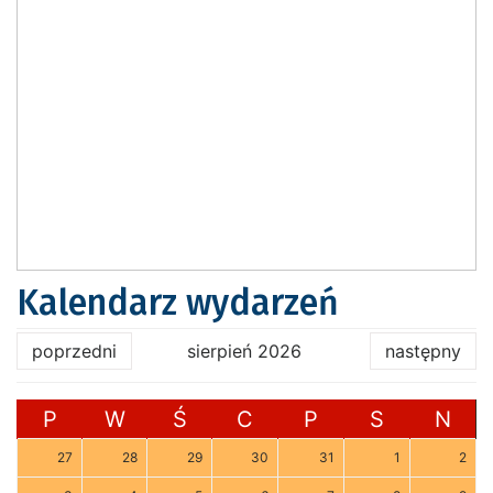
Kalendarz wydarzeń
poprzedni
sierpień 2026
następny
P
W
Ś
C
P
S
N
27
28
29
30
31
1
2