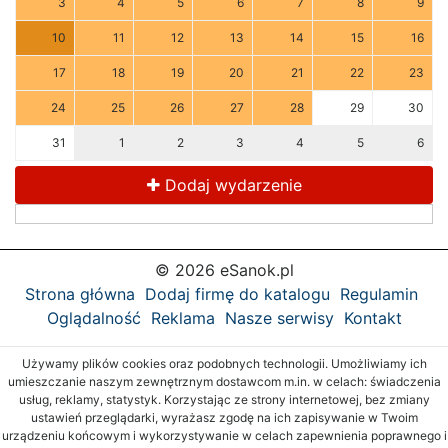
3
4
5
6
7
8
9
10
11
12
13
14
15
16
17
18
19
20
21
22
23
24
25
26
27
28
29
30
31
1
2
3
4
5
6
Dodaj wydarzenie
© 2026 eSanok.pl
Strona główna
Dodaj firmę do katalogu
Regulamin
Oglądalność
Reklama
Nasze serwisy
Kontakt
Używamy plików cookies oraz podobnych technologii. Umożliwiamy ich
umieszczanie naszym zewnętrznym dostawcom m.in. w celach: świadczenia
usług, reklamy, statystyk. Korzystając ze strony internetowej, bez zmiany
ustawień przeglądarki, wyrażasz zgodę na ich zapisywanie w Twoim
urządzeniu końcowym i wykorzystywanie w celach zapewnienia poprawnego i