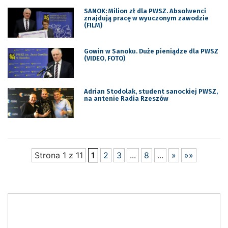
SANOK: Milion zł dla PWSZ. Absolwenci
znajdują pracę w wyuczonym zawodzie
(FILM)
Gowin w Sanoku. Duże pieniądze dla PWSZ
(VIDEO, FOTO)
Adrian Stodolak, student sanockiej PWSZ,
na antenie Radia Rzeszów
Strona 1 z 11
1
2
3
...
8
...
»
»»