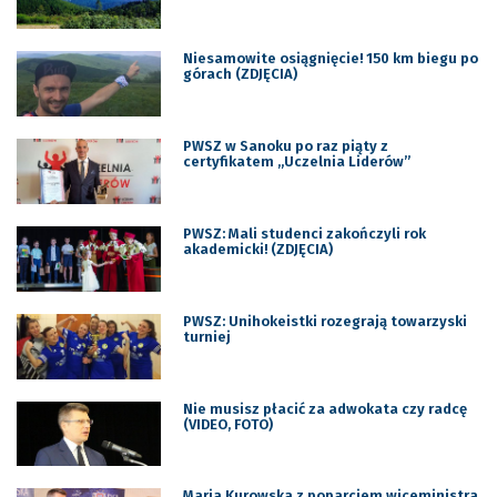
Niesamowite osiągnięcie! 150 km biegu po
górach (ZDJĘCIA)
PWSZ w Sanoku po raz piąty z
certyfikatem „Uczelnia Liderów”
PWSZ: Mali studenci zakończyli rok
akademicki! (ZDJĘCIA)
PWSZ: Unihokeistki rozegrają towarzyski
turniej
Nie musisz płacić za adwokata czy radcę
(VIDEO, FOTO)
Maria Kurowska z poparciem wiceministra