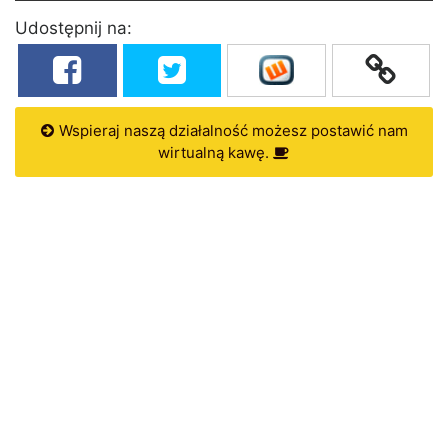
Udostępnij na:
Wspieraj naszą działalność możesz postawić nam
wirtualną kawę.