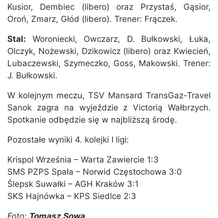
Kusior, Dembiec (libero) oraz Przystaś, Gąsior,
Oroń, Zmarz, Głód (libero). Trener: Frączek.
Stal:
Woroniecki, Owczarz, D. Bułkowski, Łuka,
Olczyk, Nożewski, Dzikowicz (libero) oraz Kwiecień,
Lubaczewski, Szymeczko, Goss, Makowski. Trener:
J. Bułkowski.
W kolejnym meczu, TSV Mansard TransGaz-Travel
Sanok zagra na wyjeździe z Victorią Wałbrzych.
Spotkanie odbędzie się w najbliższą środę.
Pozostałe wyniki 4. kolejki I ligi:
Krispol Września – Warta Zawiercie 1:3
SMS PZPS Spała – Norwid Częstochowa 3:0
Ślepsk Suwałki – AGH Kraków 3:1
SKS Hajnówka – KPS Siedlce 2:3
Foto:
Tomasz Sowa