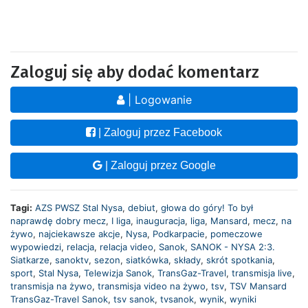
Zaloguj się aby dodać komentarz
| Logowanie
| Zaloguj przez Facebook
| Zaloguj przez Google
Tagi:
AZS PWSZ Stal Nysa
,
debiut
,
głowa do góry! To był
naprawdę dobry mecz
,
I liga
,
inauguracja
,
liga
,
Mansard
,
mecz
,
na
żywo
,
najciekawsze akcje
,
Nysa
,
Podkarpacie
,
pomeczowe
wypowiedzi
,
relacja
,
relacja video
,
Sanok
,
SANOK - NYSA 2:3.
Siatkarze
,
sanoktv
,
sezon
,
siatkówka
,
składy
,
skrót spotkania
,
sport
,
Stal Nysa
,
Telewizja Sanok
,
TransGaz-Travel
,
transmisja live
,
transmisja na żywo
,
transmisja video na żywo
,
tsv
,
TSV Mansard
TransGaz-Travel Sanok
,
tsv sanok
,
tvsanok
,
wynik
,
wyniki