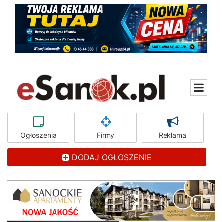
Ogłoszenia
Firmy
Reklama
DODAJ OGŁOSZENIE