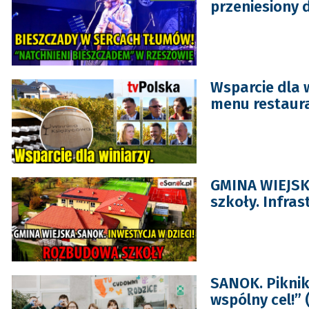
przeniesiony 
Wsparcie dla w
menu restaura
GMINA WIEJSK
szkoły. Infra
SANOK. Piknik
wspólny cel!” 