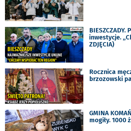
BIESZCZADY. P
inwestycje. „
ZDJĘCIA)
Rocznica męcz
brzozowski pa
GMINA KOMAŃC
mogiły. 1000 ż