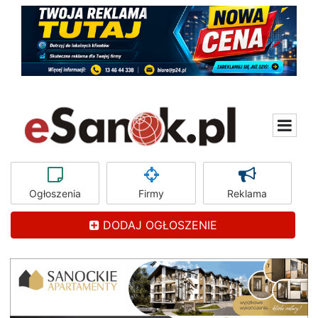
Ogłoszenia
Firmy
Reklama
DODAJ OGŁOSZENIE