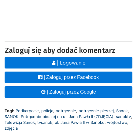
Zaloguj się aby dodać komentarz
| Logowanie
| Zaloguj przez Facebook
| Zaloguj przez Google
Tagi:
Podkarpacie
,
policja
,
potrącenie
,
potrącenie pieszej
,
Sanok
,
SANOK: Potrącenie pieszej na ul. Jana Pawła II (ZDJĘCIA)
,
sanoktv
,
Telewizja Sanok
,
tvsanok
,
ul. Jana Pawła II w Sanoku
,
wójtostwo
,
zdjęcia