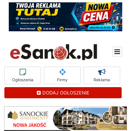
Ogłoszenia
Firmy
Reklama
DODAJ OGŁOSZENIE