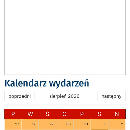
Kalendarz wydarzeń
poprzedni
sierpień 2026
następny
P
W
Ś
C
P
S
N
27
28
29
30
31
1
2