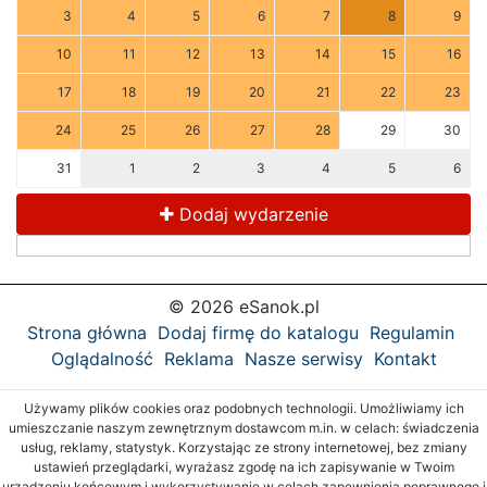
3
4
5
6
7
8
9
10
11
12
13
14
15
16
17
18
19
20
21
22
23
24
25
26
27
28
29
30
31
1
2
3
4
5
6
Dodaj wydarzenie
© 2026 eSanok.pl
Strona główna
Dodaj firmę do katalogu
Regulamin
Oglądalność
Reklama
Nasze serwisy
Kontakt
Używamy plików cookies oraz podobnych technologii. Umożliwiamy ich
umieszczanie naszym zewnętrznym dostawcom m.in. w celach: świadczenia
usług, reklamy, statystyk. Korzystając ze strony internetowej, bez zmiany
ustawień przeglądarki, wyrażasz zgodę na ich zapisywanie w Twoim
urządzeniu końcowym i wykorzystywanie w celach zapewnienia poprawnego i