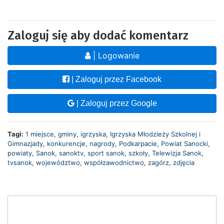
Zaloguj się aby dodać komentarz
| Logowanie
| Zaloguj przez Facebook
| Zaloguj przez Google
Tagi:
1 miejsce
,
gminy
,
igrzyska
,
Igrzyska Młodzieży Szkolnej i
Gimnazjady
,
konkurencje
,
nagrody
,
Podkarpacie
,
Powiat Sanocki
,
powiaty
,
Sanok
,
sanoktv
,
sport sanok
,
szkoły
,
Telewizja Sanok
,
tvsanok
,
województwo
,
współzawodnictwo
,
zagórz
,
zdjęcia