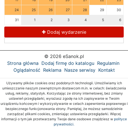
24
25
26
27
28
29
30
31
1
2
3
4
5
6
Dodaj wydarzenie
© 2026 eSanok.pl
Strona główna
Dodaj firmę do katalogu
Regulamin
Oglądalność
Reklama
Nasze serwisy
Kontakt
Używamy plików cookies oraz podobnych technologii. Umożliwiamy ich
umieszczanie naszym zewnętrznym dostawcom m.in. w celach: świadczenia
usług, reklamy, statystyk. Korzystając ze strony internetowej, bez zmiany
ustawień przeglądarki, wyrażasz zgodę na ich zapisywanie w Twoim
urządzeniu końcowym i wykorzystywanie w celach zapewnienia poprawnego i
bezpiecznego funkcjonowania strony. Pamiętaj, że możesz samodzielnie
zarządzać plikami cookies, zmieniając ustawienia przeglądarki. Więcej
informacji o tym jak przetwarzamy Twoje dane osobowe znajdziesz w
polityce
prywatności.