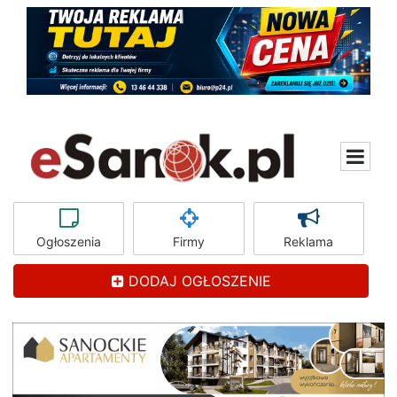
Ogłoszenia
Firmy
Reklama
DODAJ OGŁOSZENIE