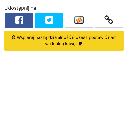
Udostępnij na:
Wspieraj naszą działalność możesz postawić nam
wirtualną kawę.