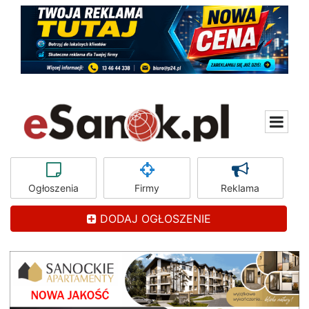
Ogłoszenia
Firmy
Reklama
DODAJ OGŁOSZENIE