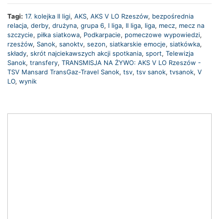
Tagi:
17. kolejka II ligi
,
AKS
,
AKS V LO Rzeszów
,
bezpośrednia
relacja
,
derby
,
drużyna
,
grupa 6
,
I liga
,
II liga
,
liga
,
mecz
,
mecz na
szczycie
,
piłka siatkowa
,
Podkarpacie
,
pomeczowe wypowiedzi
,
rzesżów
,
Sanok
,
sanoktv
,
sezon
,
siatkarskie emocje
,
siatkówka
,
składy
,
skrót najciekawszych akcji spotkania
,
sport
,
Telewizja
Sanok
,
transfery
,
TRANSMISJA NA ŻYWO: AKS V LO Rzeszów -
TSV Mansard TransGaz-Travel Sanok
,
tsv
,
tsv sanok
,
tvsanok
,
V
LO
,
wynik