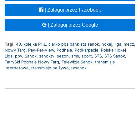
| Zaloguj przez Facebook
| Zaloguj przez Google
Tagi:
40. kolejka PHL
,
ciarko pbs bank sts sanok
,
hokej
,
liga
,
mecz
,
Nowy Targ
,
Pay-Per-View
,
Podhale
,
Podkarpacie
,
Polska Hokej
Liga
,
ppv
,
Sanok
,
sanoktv
,
sezon
,
sms
,
sport
,
STS
,
STS Sanok
,
TatrySki Podhale Nowy Targ
,
Telewizja Sanok
,
transmisje
internetowe
,
transmisje na żywo
,
tvsanok