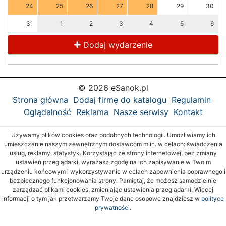
24
25
26
27
28
29
30
31
1
2
3
4
5
6
Dodaj wydarzenie
© 2026 eSanok.pl
Strona główna
Dodaj firmę do katalogu
Regulamin
Oglądalność
Reklama
Nasze serwisy
Kontakt
Używamy plików cookies oraz podobnych technologii. Umożliwiamy ich
umieszczanie naszym zewnętrznym dostawcom m.in. w celach: świadczenia
usług, reklamy, statystyk. Korzystając ze strony internetowej, bez zmiany
ustawień przeglądarki, wyrażasz zgodę na ich zapisywanie w Twoim
urządzeniu końcowym i wykorzystywanie w celach zapewnienia poprawnego i
bezpiecznego funkcjonowania strony. Pamiętaj, że możesz samodzielnie
zarządzać plikami cookies, zmieniając ustawienia przeglądarki. Więcej
informacji o tym jak przetwarzamy Twoje dane osobowe znajdziesz w
polityce
prywatności.