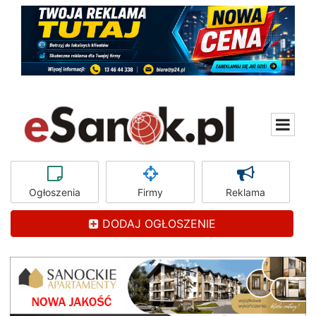
Ogłoszenia
Firmy
Reklama
DODAJ OGŁOSZENIE