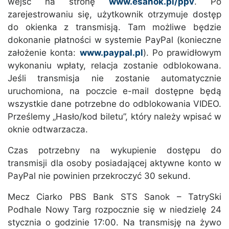
wejść na stronę
www.esanok.pl/ppv
. Po
zarejestrowaniu się, użytkownik otrzymuje dostęp
do okienka z transmisją. Tam możliwe będzie
dokonanie płatności w systemie PayPal (konieczne
założenie konta:
www.paypal.pl
). Po prawidłowym
wykonaniu wpłaty, relacja zostanie odblokowana.
Jeśli transmisja nie zostanie automatycznie
uruchomiona, na poczcie e-mail dostępne będą
wszystkie dane potrzebne do odblokowania VIDEO.
Prześlemy „Hasło/kod biletu”, który należy wpisać w
oknie odtwarzacza.
Czas potrzebny na wykupienie dostępu do
transmisji dla osoby posiadającej aktywne konto w
PayPal nie powinien przekroczyć 30 sekund.
Mecz Ciarko PBS Bank STS Sanok – TatrySki
Podhale Nowy Targ rozpocznie się w niedzielę 24
stycznia o godzinie 17:00. Na transmisję na żywo