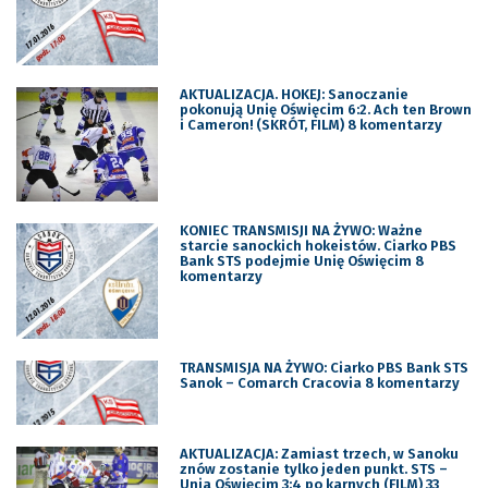
AKTUALIZACJA. HOKEJ: Sanoczanie
pokonują Unię Oświęcim 6:2. Ach ten Brown
i Cameron! (SKRÓT, FILM) 8 komentarzy
KONIEC TRANSMISJI NA ŻYWO: Ważne
starcie sanockich hokeistów. Ciarko PBS
Bank STS podejmie Unię Oświęcim 8
komentarzy
TRANSMISJA NA ŻYWO: Ciarko PBS Bank STS
Sanok – Comarch Cracovia 8 komentarzy
AKTUALIZACJA: Zamiast trzech, w Sanoku
znów zostanie tylko jeden punkt. STS –
Unia Oświęcim 3:4 po karnych (FILM) 33