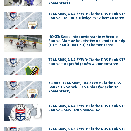
komentarze
TRANSMISJA NA ŻYWO: Ciarko PBS Bank STS
Sanok – KS Unia Oświęcim 17 komentarzy
HOKEJ: Szok i niedowierzanie w Arenie
Sanok. Blamaż hokeistów na koniec rundy
(FILM, SKRÓT MECZU) 53 komentarze
TRANSMISJA NA ŻYWO: Ciarko PBS Bank STS
Sanok – Naprzód Janów 4 komentarze
KONIEC TRANSMISJI NA ŻYWO: Ciarko PBS
Bank STS Sanok – KS Unia Oświęcim 12
komentarzy
TRANSMISJA NA ŻYWO: Ciarko PBS Bank STS
Sanok – SMS U20 Sosnowiec
TRANSMISJA NA ŻYWO: Ciarko PBS Bank STS