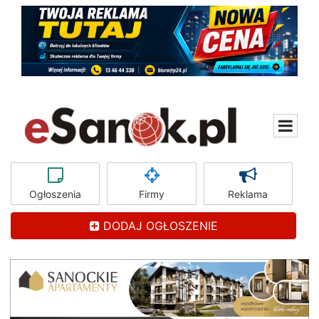
Ogłoszenia
Firmy
Reklama
DODAJ OGŁOSZENIE