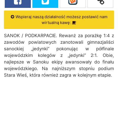
Wspieraj naszą działalność możesz postawić nam
wirtualną kawę:
SANOK / PODKARPACIE. Rewanż za porażkę 1:4 z
zawodów powiatowych zanotowali gimnazjaliści
sanockiej „jedynki” pokonując w półfinale
wojewódzkim kolegów z „jedynki” 2:1. Obie,
najlepsze w Sanoku ekipy awansowały do finału
wojewódzkiego. Na najniższym stopniu podium
Stara Wieś, która również zagra w kolejnym etapie.