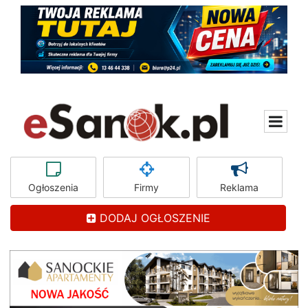
Ogłoszenia
Firmy
Reklama
DODAJ OGŁOSZENIE