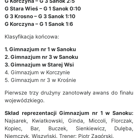
G Korczyna – G 3 Sanok 2:5
G Stara Wieś – G 1 Sanok 0:10
G 3 Krosno – G 3 Sanok 1:10
G Korczyna – G 1 Sanok 1:6
Klasyfikacja końcowa:
1. Gimnazjum nr 1 w Sanoku
2. Gimnazjum nr 3 w Sanoku
3. Gimnazjum w Starej Wsi
4. Gimnazjum w Korczynie
5. Gimnazjum nr 3 w Krośnie
Pierwsze trzy drużyny zanotowały awans do finału
wojewódzkiego.
Skład reprezentacji Gimnazjum nr 1 w Sanoku:
Najsarek, Kwiatkowski, Ginda, Miccoli, Florczak,
Kopiec, Bar, Buczek, Sienkiewicz, Dulęba,
Niemczyk, Wiszyński. Trener: Piotr Zagórski.