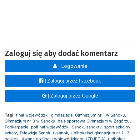
Zaloguj się aby dodać komentarz
| Logowanie
| Zaloguj przez Facebook
| Zaloguj przez Google
Tagi:
finał wojewódzki
,
gimnazjada
,
Gimnazjum nr 1 w Sanoku
,
Gimnazjum nr 3 w Sanoku
,
hala sportowa Gimnazjum w Zagórzu
,
Podkarpacie
,
półfinał wojewódzki
,
Sanok
,
sanoktv
,
sport szkolny
,
szkoły
,
Telewizja Sanok
,
tvsanok
,
Unihokeiści gimnazjum nr 1 i 3
najlepsi. Awans do finału wojewódzkiego (ZDJĘCIA)
,
unihokej
,