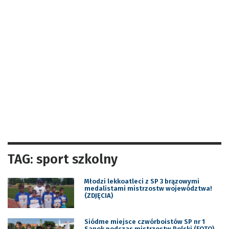
TAG: sport szkolny
Młodzi lekkoatleci z SP 3 brązowymi
medalistami mistrzostw województwa!
(ZDJĘCIA)
Siódme miejsce czwórboistów SP nr 1
Sanok podczas mistrzostw Polski (FOTO)