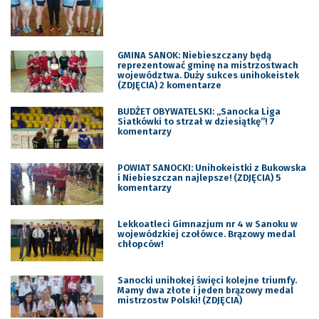
GMINA SANOK: Niebieszczany będą
reprezentować gminę na mistrzostwach
województwa. Duży sukces unihokeistek
(ZDJĘCIA) 2 komentarze
BUDŻET OBYWATELSKI: „Sanocka Liga
Siatkówki to strzał w dziesiątkę”! 7
komentarzy
POWIAT SANOCKI: Unihokeistki z Bukowska
i Niebieszczan najlepsze! (ZDJĘCIA) 5
komentarzy
Lekkoatleci Gimnazjum nr 4 w Sanoku w
wojewódzkiej czołówce. Brązowy medal
chłopców!
Sanocki unihokej święci kolejne triumfy.
Mamy dwa złote i jeden brązowy medal
mistrzostw Polski! (ZDJĘCIA)