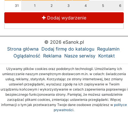
31
1
2
3
4
5
6
Dodaj wydarzenie
© 2026 eSanok.pl
Strona główna
Dodaj firmę do katalogu
Regulamin
Oglądalność
Reklama
Nasze serwisy
Kontakt
Używamy plików cookies oraz podobnych technologii. Umożliwiamy ich
umieszczanie naszym zewnętrznym dostawcom m.in. w celach: świadczenia
usług, reklamy, statystyk. Korzystając ze strony internetowej, bez zmiany
ustawień przeglądarki, wyrażasz zgodę na ich zapisywanie w Twoim
urządzeniu końcowym i wykorzystywanie w celach zapewnienia poprawnego i
bezpiecznego funkcjonowania strony. Pamiętaj, że możesz samodzielnie
zarządzać plikami cookies, zmieniając ustawienia przeglądarki. Więcej
informacji o tym jak przetwarzamy Twoje dane osobowe znajdziesz w
polityce
prywatności.