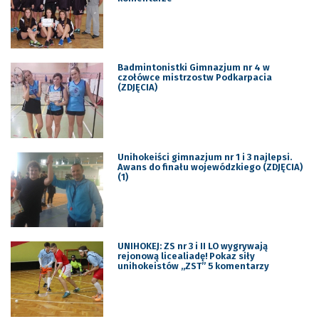
Badmintonistki Gimnazjum nr 4 w
czołówce mistrzostw Podkarpacia
(ZDJĘCIA)
Unihokeiści gimnazjum nr 1 i 3 najlepsi.
Awans do finału wojewódzkiego (ZDJĘCIA)
(1)
UNIHOKEJ: ZS nr 3 i II LO wygrywają
rejonową licealiadę! Pokaz siły
unihokeistów „ZST” 5 komentarzy