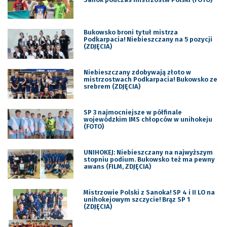
Bukowsko broni tytuł mistrza
Podkarpacia! Niebieszczany na 5 pozycji
(ZDJĘCIA)
Niebieszczany zdobywają złoto w
mistrzostwach Podkarpacia! Bukowsko ze
srebrem (ZDJĘCIA)
SP 3 najmocniejsze w półfinale
wojewódzkim IMS chłopców w unihokeju
(FOTO)
UNIHOKEJ: Niebieszczany na najwyższym
stopniu podium. Bukowsko też ma pewny
awans (FILM, ZDJĘCIA)
Mistrzowie Polski z Sanoka! SP 4 i II LO na
unihokejowym szczycie! Brąz SP 1
(ZDJĘCIA)