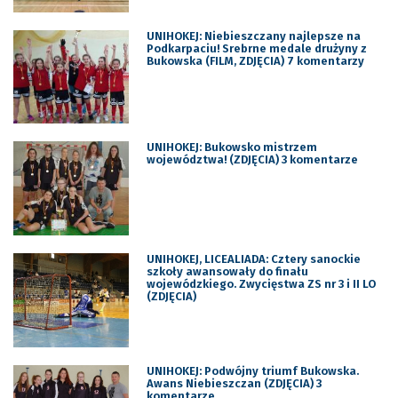
UNIHOKEJ: Niebieszczany najlepsze na
Podkarpaciu! Srebrne medale drużyny z
Bukowska (FILM, ZDJĘCIA) 7 komentarzy
UNIHOKEJ: Bukowsko mistrzem
województwa! (ZDJĘCIA) 3 komentarze
UNIHOKEJ, LICEALIADA: Cztery sanockie
szkoły awansowały do finału
wojewódzkiego. Zwycięstwa ZS nr 3 i II LO
(ZDJĘCIA)
UNIHOKEJ: Podwójny triumf Bukowska.
Awans Niebieszczan (ZDJĘCIA) 3
komentarze