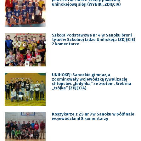
unihokejową siłę! (WYNIKI, ZDJĘCIA)
Szkoła Podstawowa nr 4 w Sanoku broni
tytuł w Szkolnej Lidze Unihokeja (ZDJĘCIE)
2 komentarze
UNIHOKEJ: Sanockie gimnazja
zdominowały wojewódzką rywalizację
chłopców. „Jedynka” ze złotem. Srebrna
„trójka” (ZDJĘCIA)
Koszykarze z ZS nr 3 w Sanoku w półfinale
wojewódzkim! 8 komentarzy