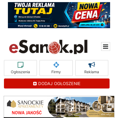
Ogłoszenia
Firmy
Reklama
DODAJ OGŁOSZENIE