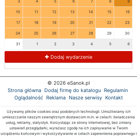
3
4
5
6
7
8
9
10
11
12
13
14
15
16
17
18
19
20
21
22
23
24
25
26
27
28
29
30
31
1
2
3
4
5
6
Dodaj wydarzenie
© 2026 eSanok.pl
Strona główna
Dodaj firmę do katalogu
Regulamin
Oglądalność
Reklama
Nasze serwisy
Kontakt
Używamy plików cookies oraz podobnych technologii. Umożliwiamy ich
umieszczanie naszym zewnętrznym dostawcom m.in. w celach: świadczenia
usług, reklamy, statystyk. Korzystając ze strony internetowej, bez zmiany
ustawień przeglądarki, wyrażasz zgodę na ich zapisywanie w Twoim
urządzeniu końcowym i wykorzystywanie w celach zapewnienia poprawnego i