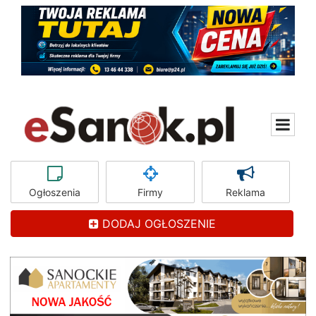
Ogłoszenia
Firmy
Reklama
DODAJ OGŁOSZENIE