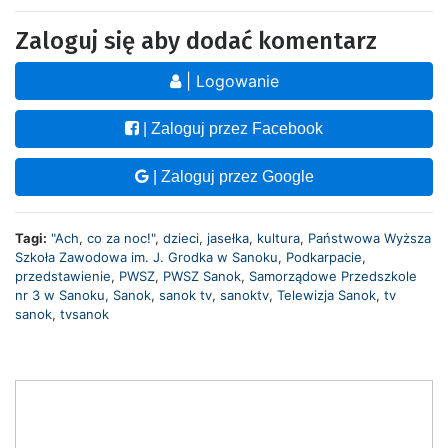
Zaloguj się aby dodać komentarz
| Logowanie
| Zaloguj przez Facebook
| Zaloguj przez Google
Tagi:
"Ach
,
co za noc!"
,
dzieci
,
jasełka
,
kultura
,
Państwowa Wyższa
Szkoła Zawodowa im. J. Grodka w Sanoku
,
Podkarpacie
,
przedstawienie
,
PWSZ
,
PWSZ Sanok
,
Samorządowe Przedszkole
nr 3 w Sanoku
,
Sanok
,
sanok tv
,
sanoktv
,
Telewizja Sanok
,
tv
sanok
,
tvsanok