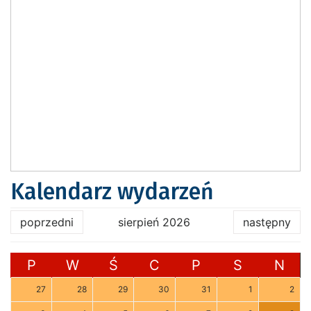
Kalendarz wydarzeń
poprzedni
sierpień 2026
następny
P
W
Ś
C
P
S
N
27
28
29
30
31
1
2