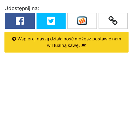
Udostępnij na:
Wspieraj naszą działalność możesz postawić nam
wirtualną kawę.