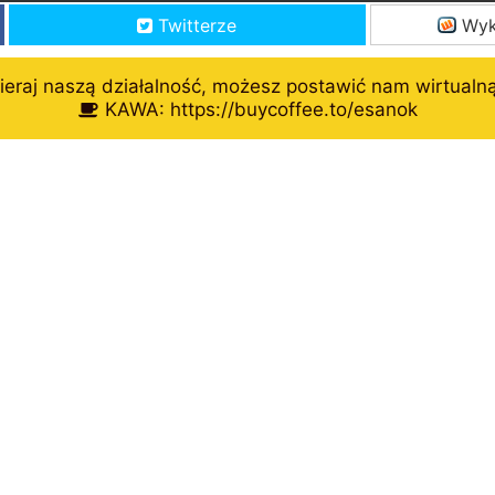
Twitterze
Wyk
eraj naszą działalność, możesz postawić nam wirtualn
KAWA: https://buycoffee.to/esanok