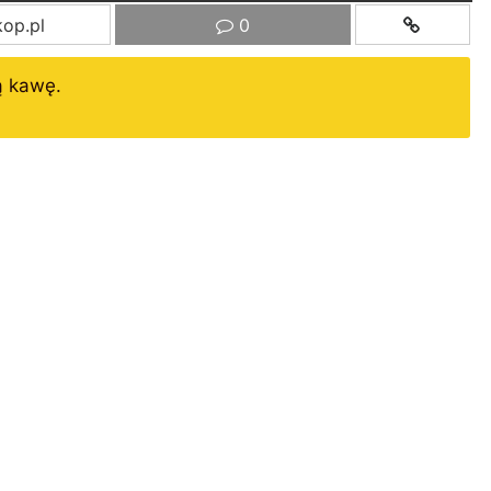
op.pl
0
ą kawę.