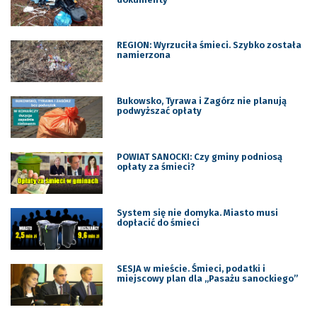
REGION: Wyrzuciła śmieci. Szybko została
namierzona
Bukowsko, Tyrawa i Zagórz nie planują
podwyższać opłaty
POWIAT SANOCKI: Czy gminy podniosą
opłaty za śmieci?
System się nie domyka. Miasto musi
dopłacić do śmieci
SESJA w mieście. Śmieci, podatki i
miejscowy plan dla „Pasażu sanockiego”