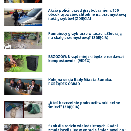
Akcja policji przed grzybobraniem. 100
obcokrajowców, chłodnie na przemysłową
ilość grzybów! (ZDJĘCIA)
Rumuńscy grzybiarze w lasach. Zbierają
na skalę przemysłową? (ZDJĘCIA)
BRZOZÓW: Urząd miejski będzie rozdawał
kompostowniki (VIDEO)
Kolejna sesja Rady Miasta Sanoka.
PORZĄDEK OBRAD
„Ktoś bezczelnie podrzucił worki pełne
śmieci” (ZDJĘCIA)
Szok dla rodzin wielodzietnych. Radni
zmniejszyli ulgę w opłacie śmieciowej do 1