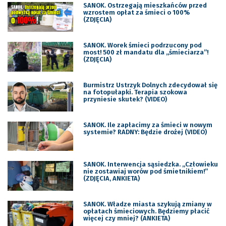
SANOK. Ostrzegają mieszkańców przed
wzrostem opłat za śmieci o 100%
(ZDJĘCIA)
SANOK. Worek śmieci podrzucony pod
most! 500 zł mandatu dla „śmieciarza”!
(ZDJĘCIA)
Burmistrz Ustrzyk Dolnych zdecydował się
na fotopułapki. Terapia szokowa
przyniesie skutek? (VIDEO)
SANOK. Ile zapłacimy za śmieci w nowym
systemie? RADNY: Będzie drożej (VIDEO)
SANOK. Interwencja sąsiedzka. „Człowieku
nie zostawiaj worów pod śmietnikiem!”
(ZDJĘCIA, ANKIETA)
SANOK. Władze miasta szykują zmiany w
opłatach śmieciowych. Będziemy płacić
więcej czy mniej? (ANKIETA)