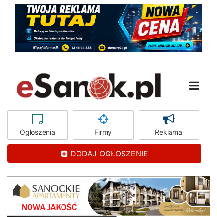
Ogłoszenia
Firmy
Reklama
DODAJ OGŁOSZENIE