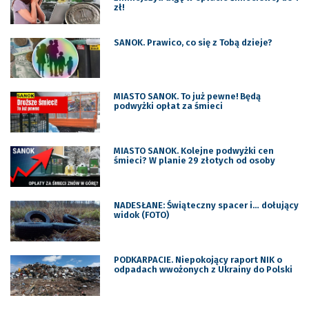
zł!
SANOK. Prawico, co się z Tobą dzieje?
MIASTO SANOK. To już pewne! Będą
podwyżki opłat za śmieci
MIASTO SANOK. Kolejne podwyżki cen
śmieci? W planie 29 złotych od osoby
NADESŁANE: Świąteczny spacer i… dołujący
widok (FOTO)
PODKARPACIE. Niepokojący raport NIK o
odpadach wwożonych z Ukrainy do Polski