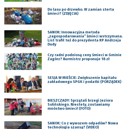
Do lasu po drzewko. W zamian sterta
śmieci? (ZDJĘCIA)
SANOK: Innowacyjna metoda
„zagospodarowania” śmieci wstrzymana.
List trafił też do prezydenta RP Andrzeja
Dudy
Czy radni podniosą ceny śmieci w Gminie
Zagórz? Burmistrz proponuje 18 zł
SESJA W MIEŚCIE: Zwiększenie kapitału
zakładowego SPGK i podatki (PORZĄDEK)
BIESZCZADY: Sprzątali brzegi Jeziora
Solińskiego. Niestety, zostawiamy
mnóstwo śmieci! (FOTO)
SANOK: Co z wywozem odpadów? Nowa
technologia szansą? (VIDEO)