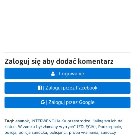
Zaloguj się aby dodać komentarz
| Logowanie
| Zaloguj przez Facebook
| Zaloguj przez Google
Tagi:
esanok
,
INTERWENCJA: Ku przestrodze. "Minęłam ich na
klatce. W zamku był złamany wytrych" (ZDJĘCIA)
,
Podkarpacie
,
policja
,
policja sanocka
,
policjanci
,
próba włamania
,
sanoccy