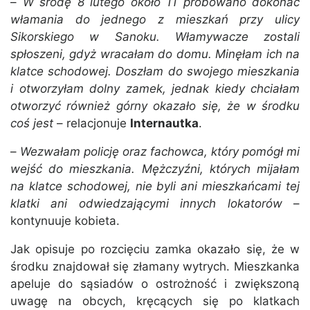
–
W środę 8 lutego około 11 próbowano dokonać
włamania do jednego z mieszkań przy ulicy
Sikorskiego w Sanoku. Włamywacze zostali
spłoszeni, gdyż wracałam do domu. Minęłam ich na
klatce schodowej. Doszłam do swojego mieszkania
i otworzyłam dolny zamek, jednak kiedy chciałam
otworzyć również górny okazało się, że w środku
coś jest
– relacjonuje
Internautka
.
–
Wezwałam policję oraz fachowca, który pomógł mi
wejść do mieszkania. Mężczyźni, których mijałam
na klatce schodowej, nie byli ani mieszkańcami tej
klatki ani odwiedzającymi innych lokatorów
–
kontynuuje kobieta.
Jak opisuje po rozcięciu zamka okazało się, że w
środku znajdował się złamany wytrych. Mieszkanka
apeluje do sąsiadów o ostrożność i zwiększoną
uwagę na obcych, kręcących się po klatkach