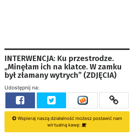
INTERWENCJA: Ku przestrodze.
„Minęłam ich na klatce. W zamku
był złamany wytrych” (ZDJĘCIA)
Udostępnij na:
Wspieraj naszą działalność możesz postawić nam
wirtualną kawę: