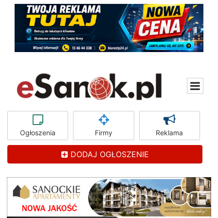
Ogłoszenia
Firmy
Reklama
DODAJ OGŁOSZENIE