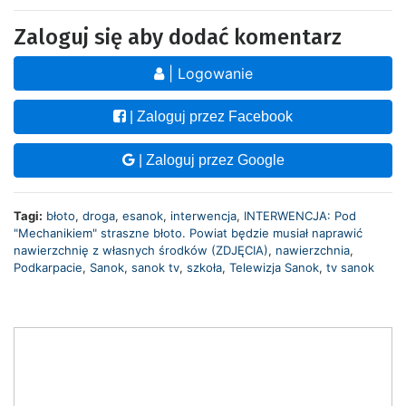
Zaloguj się aby dodać komentarz
| Logowanie
| Zaloguj przez Facebook
| Zaloguj przez Google
Tagi:
błoto
,
droga
,
esanok
,
interwencja
,
INTERWENCJA: Pod
"Mechanikiem" straszne błoto. Powiat będzie musiał naprawić
nawierzchnię z własnych środków (ZDJĘCIA)
,
nawierzchnia
,
Podkarpacie
,
Sanok
,
sanok tv
,
szkoła
,
Telewizja Sanok
,
tv sanok