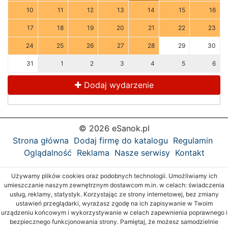
10
11
12
13
14
15
16
17
18
19
20
21
22
23
24
25
26
27
28
29
30
31
1
2
3
4
5
6
Dodaj wydarzenie
© 2026 eSanok.pl
Strona główna
Dodaj firmę do katalogu
Regulamin
Oglądalność
Reklama
Nasze serwisy
Kontakt
Używamy plików cookies oraz podobnych technologii. Umożliwiamy ich
umieszczanie naszym zewnętrznym dostawcom m.in. w celach: świadczenia
usług, reklamy, statystyk. Korzystając ze strony internetowej, bez zmiany
ustawień przeglądarki, wyrażasz zgodę na ich zapisywanie w Twoim
urządzeniu końcowym i wykorzystywanie w celach zapewnienia poprawnego i
bezpiecznego funkcjonowania strony. Pamiętaj, że możesz samodzielnie