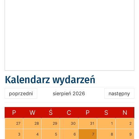
Kalendarz wydarzeń
poprzedni
sierpień 2026
następny
P
W
Ś
C
P
S
N
27
28
29
30
31
1
2
3
4
5
6
7
8
9