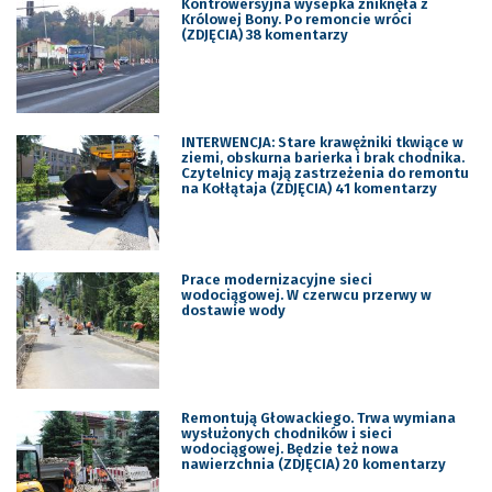
Kontrowersyjna wysepka zniknęła z
Królowej Bony. Po remoncie wróci
(ZDJĘCIA) 38 komentarzy
INTERWENCJA: Stare krawężniki tkwiące w
ziemi, obskurna barierka i brak chodnika.
Czytelnicy mają zastrzeżenia do remontu
na Kołłątaja (ZDJĘCIA) 41 komentarzy
Prace modernizacyjne sieci
wodociągowej. W czerwcu przerwy w
dostawie wody
Remontują Głowackiego. Trwa wymiana
wysłużonych chodników i sieci
wodociągowej. Będzie też nowa
nawierzchnia (ZDJĘCIA) 20 komentarzy