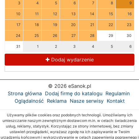
3
4
5
6
7
8
9
10
11
12
13
14
15
16
17
18
19
20
21
22
23
24
25
26
27
28
29
30
31
1
2
3
4
5
6
Dodaj wydarzenie
© 2026 eSanok.pl
Strona główna
Dodaj firmę do katalogu
Regulamin
Oglądalność
Reklama
Nasze serwisy
Kontakt
Używamy plików cookies oraz podobnych technologii. Umożliwiamy ich
umieszczanie naszym zewnętrznym dostawcom m.in. w celach: świadczenia
usług, reklamy, statystyk. Korzystając ze strony internetowej, bez zmiany
ustawień przeglądarki, wyrażasz zgodę na ich zapisywanie w Twoim
urządzeniu końcowym i wykorzystywanie w celach zapewnienia poprawnego i