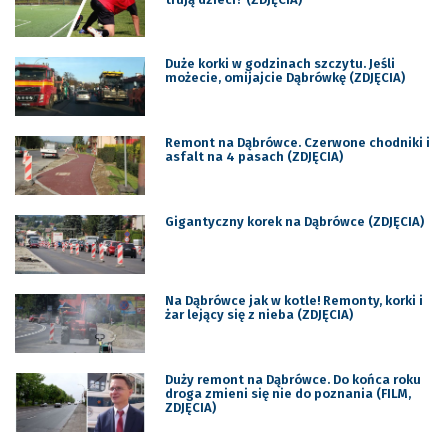
Duże korki w godzinach szczytu. Jeśli
możecie, omijajcie Dąbrówkę (ZDJĘCIA)
Remont na Dąbrówce. Czerwone chodniki i
asfalt na 4 pasach (ZDJĘCIA)
Gigantyczny korek na Dąbrówce (ZDJĘCIA)
Na Dąbrówce jak w kotle! Remonty, korki i
żar lejący się z nieba (ZDJĘCIA)
Duży remont na Dąbrówce. Do końca roku
droga zmieni się nie do poznania (FILM,
ZDJĘCIA)