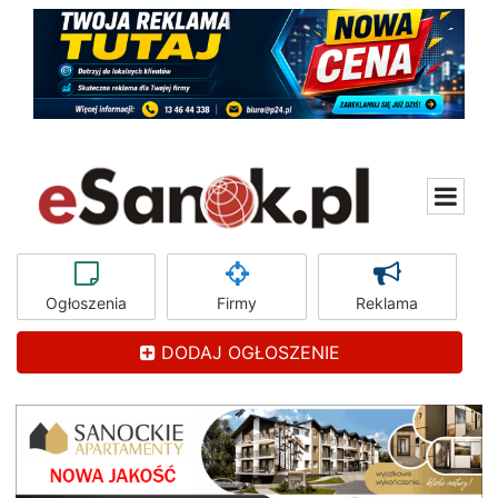
Ogłoszenia
Firmy
Reklama
DODAJ OGŁOSZENIE