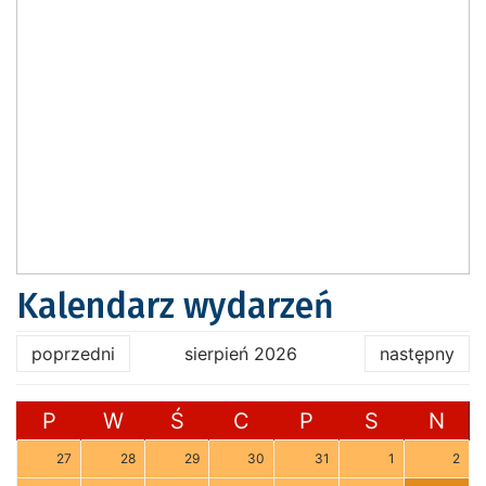
Kalendarz wydarzeń
poprzedni
sierpień 2026
następny
P
W
Ś
C
P
S
N
27
28
29
30
31
1
2