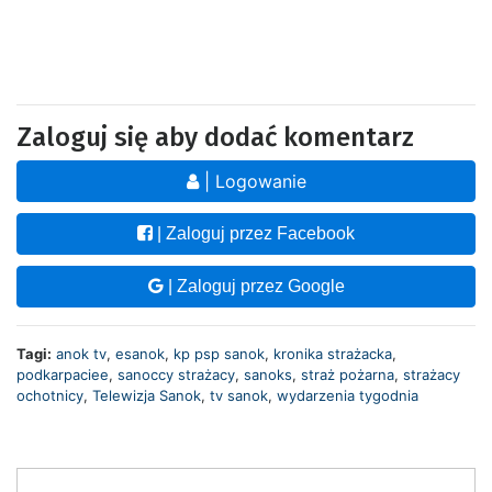
Zaloguj się aby dodać komentarz
| Logowanie
| Zaloguj przez Facebook
| Zaloguj przez Google
Tagi:
anok tv
,
esanok
,
kp psp sanok
,
kronika strażacka
,
podkarpaciee
,
sanoccy strażacy
,
sanoks
,
straż pożarna
,
strażacy
ochotnicy
,
Telewizja Sanok
,
tv sanok
,
wydarzenia tygodnia