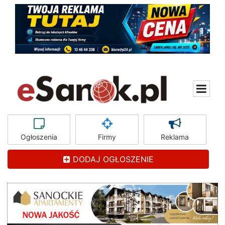
Ogłoszenia
Firmy
Reklama
DODAJ OGŁOSZENIE