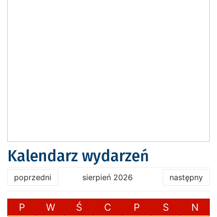
Kalendarz wydarzeń
poprzedni
sierpień 2026
następny
P
W
Ś
C
P
S
N