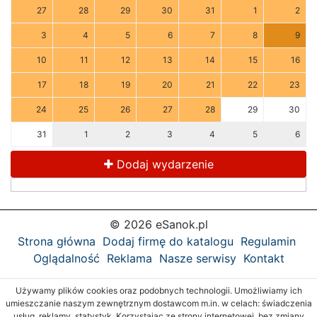
27
28
29
30
31
1
2
3
4
5
6
7
8
9
10
11
12
13
14
15
16
17
18
19
20
21
22
23
24
25
26
27
28
29
30
31
1
2
3
4
5
6
Dodaj wydarzenie
© 2026 eSanok.pl
Strona główna
Dodaj firmę do katalogu
Regulamin
Oglądalność
Reklama
Nasze serwisy
Kontakt
Używamy plików cookies oraz podobnych technologii. Umożliwiamy ich
umieszczanie naszym zewnętrznym dostawcom m.in. w celach: świadczenia
usług, reklamy, statystyk. Korzystając ze strony internetowej, bez zmiany