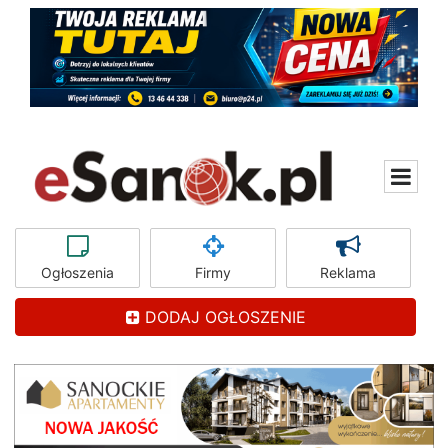
Ogłoszenia
Firmy
Reklama
DODAJ OGŁOSZENIE