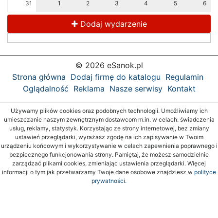
31
1
2
3
4
5
6
Dodaj wydarzenie
© 2026 eSanok.pl
Strona główna
Dodaj firmę do katalogu
Regulamin
Oglądalność
Reklama
Nasze serwisy
Kontakt
Używamy plików cookies oraz podobnych technologii. Umożliwiamy ich
umieszczanie naszym zewnętrznym dostawcom m.in. w celach: świadczenia
usług, reklamy, statystyk. Korzystając ze strony internetowej, bez zmiany
ustawień przeglądarki, wyrażasz zgodę na ich zapisywanie w Twoim
urządzeniu końcowym i wykorzystywanie w celach zapewnienia poprawnego i
bezpiecznego funkcjonowania strony. Pamiętaj, że możesz samodzielnie
zarządzać plikami cookies, zmieniając ustawienia przeglądarki. Więcej
informacji o tym jak przetwarzamy Twoje dane osobowe znajdziesz w
polityce
prywatności.