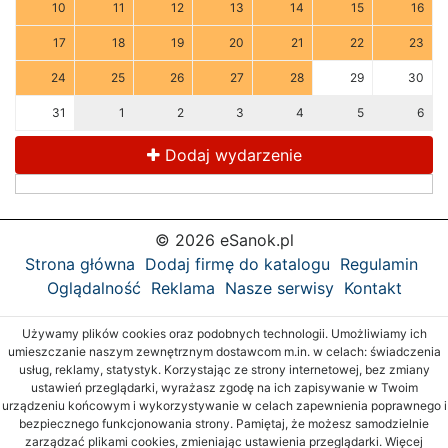
10
11
12
13
14
15
16
17
18
19
20
21
22
23
24
25
26
27
28
29
30
31
1
2
3
4
5
6
Dodaj wydarzenie
© 2026 eSanok.pl
Strona główna
Dodaj firmę do katalogu
Regulamin
Oglądalność
Reklama
Nasze serwisy
Kontakt
Używamy plików cookies oraz podobnych technologii. Umożliwiamy ich
umieszczanie naszym zewnętrznym dostawcom m.in. w celach: świadczenia
usług, reklamy, statystyk. Korzystając ze strony internetowej, bez zmiany
ustawień przeglądarki, wyrażasz zgodę na ich zapisywanie w Twoim
urządzeniu końcowym i wykorzystywanie w celach zapewnienia poprawnego i
bezpiecznego funkcjonowania strony. Pamiętaj, że możesz samodzielnie
zarządzać plikami cookies, zmieniając ustawienia przeglądarki. Więcej