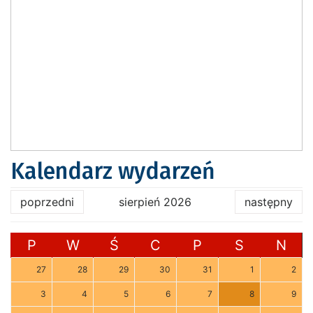
Kalendarz wydarzeń
poprzedni
sierpień 2026
następny
P
W
Ś
C
P
S
N
27
28
29
30
31
1
2
3
4
5
6
7
8
9