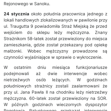
Rejonowego w Sanoku.
24 stycznia
około południa pracownica jednego z
lokali handlowych zlokalizowanych w pawilonie przy
ul. Traugutta 9 powiadomiła Straż Miejską że przed
wejściem do sklepu leży mężczyzna. Znany
Strażnikom 58-latek został przewieziony do miejsca
zamieszkania, gdzie został przekazany pod opiekę
małżonki. Wobec mężczyzny prowadzone są
czynności wyjaśniające w sprawie o wykroczenie.
W ostatnim dniu miesiąca funkcjonariusze
podejmowali aż dwie interwencje wobec
nietrzeźwych osób leżących. W godzinach
południowych strażnicy zostali zaalarmowani że
przy ul. Jana Pawła II na chodniku leży nietrzeźwy
mężczyzna. 60-latek został przewieziony na SOR.
W późnych godzinach wieczornych dyspozytor
Pogotowia Ratunkowego przekazał interwencję