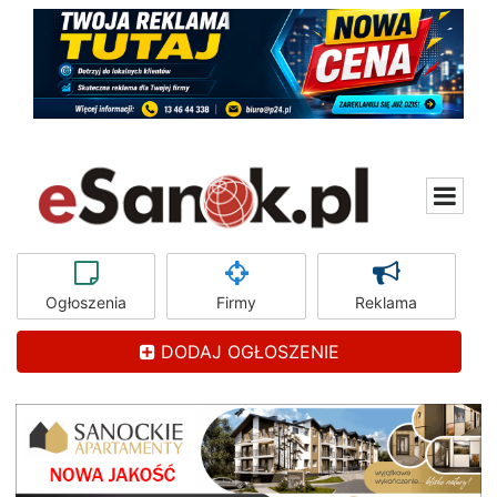
Ogłoszenia
Firmy
Reklama
DODAJ OGŁOSZENIE