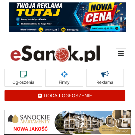
Ogłoszenia
Firmy
Reklama
DODAJ OGŁOSZENIE