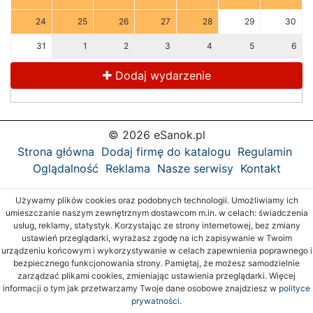
24
25
26
27
28
29
30
31
1
2
3
4
5
6
Dodaj wydarzenie
© 2026 eSanok.pl
Strona główna
Dodaj firmę do katalogu
Regulamin
Oglądalność
Reklama
Nasze serwisy
Kontakt
Używamy plików cookies oraz podobnych technologii. Umożliwiamy ich
umieszczanie naszym zewnętrznym dostawcom m.in. w celach: świadczenia
usług, reklamy, statystyk. Korzystając ze strony internetowej, bez zmiany
ustawień przeglądarki, wyrażasz zgodę na ich zapisywanie w Twoim
urządzeniu końcowym i wykorzystywanie w celach zapewnienia poprawnego i
bezpiecznego funkcjonowania strony. Pamiętaj, że możesz samodzielnie
zarządzać plikami cookies, zmieniając ustawienia przeglądarki. Więcej
informacji o tym jak przetwarzamy Twoje dane osobowe znajdziesz w
polityce
prywatności.