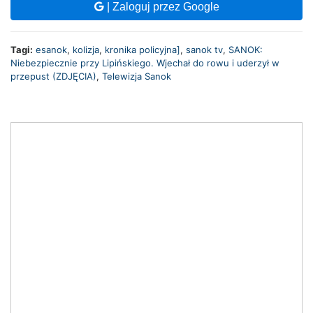
| Zaloguj przez Google
Tagi:
esanok
,
kolizja
,
kronika policyjna]
,
sanok tv
,
SANOK:
Niebezpiecznie przy Lipińskiego. Wjechał do rowu i uderzył w
przepust (ZDJĘCIA)
,
Telewizja Sanok