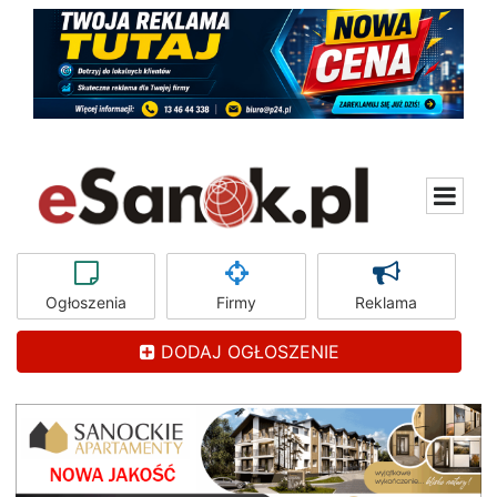
Ogłoszenia
Firmy
Reklama
DODAJ OGŁOSZENIE