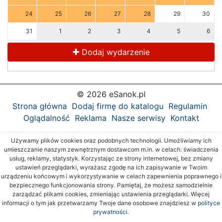
24
25
26
27
28
29
30
31
1
2
3
4
5
6
Dodaj wydarzenie
© 2026 eSanok.pl
Strona główna
Dodaj firmę do katalogu
Regulamin
Oglądalność
Reklama
Nasze serwisy
Kontakt
Używamy plików cookies oraz podobnych technologii. Umożliwiamy ich
umieszczanie naszym zewnętrznym dostawcom m.in. w celach: świadczenia
usług, reklamy, statystyk. Korzystając ze strony internetowej, bez zmiany
ustawień przeglądarki, wyrażasz zgodę na ich zapisywanie w Twoim
urządzeniu końcowym i wykorzystywanie w celach zapewnienia poprawnego i
bezpiecznego funkcjonowania strony. Pamiętaj, że możesz samodzielnie
zarządzać plikami cookies, zmieniając ustawienia przeglądarki. Więcej
informacji o tym jak przetwarzamy Twoje dane osobowe znajdziesz w
polityce
prywatności.