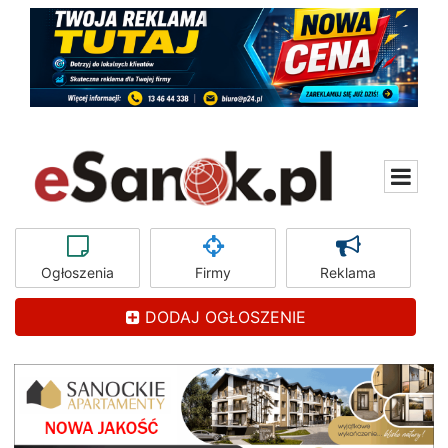
Ogłoszenia
Firmy
Reklama
DODAJ OGŁOSZENIE