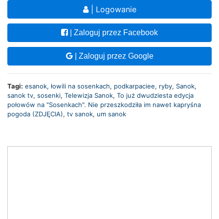
| Logowanie
| Zaloguj przez Facebook
| Zaloguj przez Google
Tagi:
esanok
,
łowili na sosenkach
,
podkarpaciee
,
ryby
,
Sanok
,
sanok tv
,
sosenki
,
Telewizja Sanok
,
To już dwudziesta edycja
połowów na "Sosenkach". Nie przeszkodziła im nawet kapryśna
pogoda (ZDJĘCIA)
,
tv sanok
,
um sanok