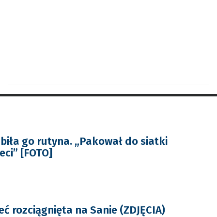
iła go rutyna. „Pakował do siatki
eci” [FOTO]
eć rozciągnięta na Sanie (ZDJĘCIA)