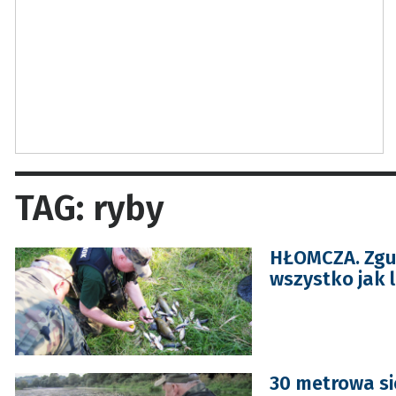
TAG: ryby
HŁOMCZA. Zgub
wszystko jak l
30 metrowa si