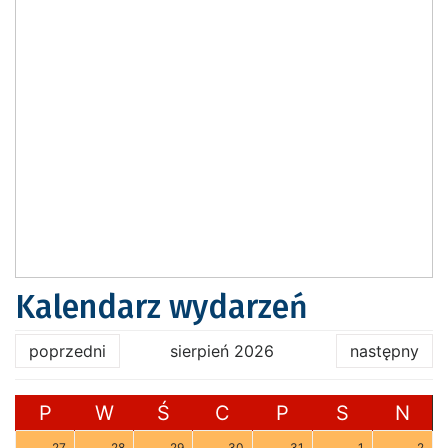
Kalendarz wydarzeń
poprzedni
sierpień 2026
następny
P
W
Ś
C
P
S
N
27
28
29
30
31
1
2