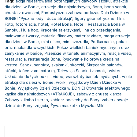
Tagi:
akcja rejestrowania potencjalnych dawców szpiku
,
atrakcje
dla dzieci w Bonie
,
atrakcje dla najmłodszych
,
Bona
,
bona sanok
,
chusta z owocami
,
Fantastyczna zabawa podczas Dnia Dziecka w
BONIE! "Pyszne lody i dużo atrakcji"
,
figury geometryczne
,
film
,
Foto
,
fotorelacja
,
hotel
,
Hotel Bona
,
Hotel i Restauracja Bona w
Sanoku
,
Hula hop
,
Kręcenie talerzykami
,
lina do przeciągania
,
malowanie twarzy
,
materiał filmowy
,
materiał video
,
mega atrakcje
dla dzieci w Bonie
,
mini disco
,
mini szczudła
,
Podkarpacie
,
pokaz
oraz nauka dla wszystkich
,
Pokaz wielkich baniek mydlanych oraz
zamykanie w bańce
,
Przejście w tunelu animacyjnym
,
relacja video
,
restauracja
,
restauracja Bona
,
Rysowanie kolorową kredą na
kostce
,
Sanok
,
sanoktv
,
skakanki
,
skoczki
,
Skręcanie balonów
,
stópki
,
tańce z animatorką
,
Telewizja Sanok
,
tvsanok
,
twister
,
Układanie dużych puzzli
,
video
,
warsztaty baniek mydlanych
,
wiele
atrakcji dla dzieci w Bonie
,
worki
,
wyjątkowy Dzień Dziecka w
Bonie
,
Wyjątkowy Dzień Dziecka w BONIE! Otwarcie efektownego
kącika dla najmłodszych (ATRAKCJE)
,
zabawy z chustą klanza
,
Zabawy z limbo i serso
,
zabierz pociechy do Bony
,
zabierz swoje
dzieci do Bony
,
zdjęcia
,
Żywa maskotka Myszka Miki