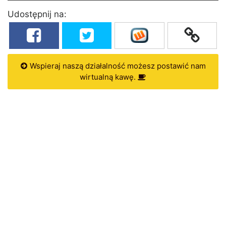
Udostępnij na:
Wspieraj naszą działalność możesz postawić nam
wirtualną kawę.