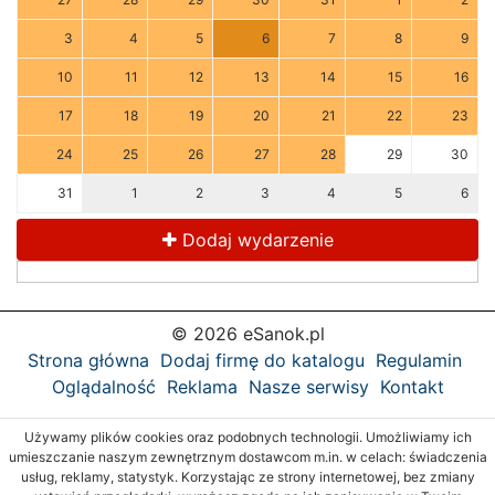
3
4
5
6
7
8
9
10
11
12
13
14
15
16
17
18
19
20
21
22
23
24
25
26
27
28
29
30
31
1
2
3
4
5
6
Dodaj wydarzenie
© 2026 eSanok.pl
Strona główna
Dodaj firmę do katalogu
Regulamin
Oglądalność
Reklama
Nasze serwisy
Kontakt
Używamy plików cookies oraz podobnych technologii. Umożliwiamy ich
umieszczanie naszym zewnętrznym dostawcom m.in. w celach: świadczenia
usług, reklamy, statystyk. Korzystając ze strony internetowej, bez zmiany