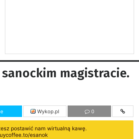
 sanockim magistracie.
ze
Wykop.pl
0
żesz postawić nam wirtualną kawę.
uycoffee.to/esanok