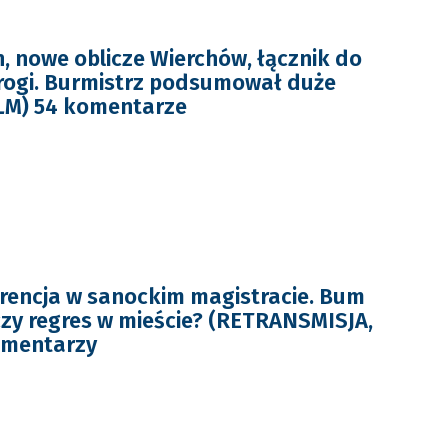
, nowe oblicze Wierchów, łącznik do
rogi. Burmistrz podsumował duże
ILM) 54 komentarze
rencja w sanockim magistracie. Bum
czy regres w mieście? (RETRANSMISJA,
omentarzy