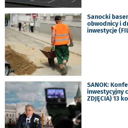
Sanocki basen
obwodnicy i d
inwestycje (F
SANOK: Konfe
inwestycyjny 
ZDJĘCIA) 13 k