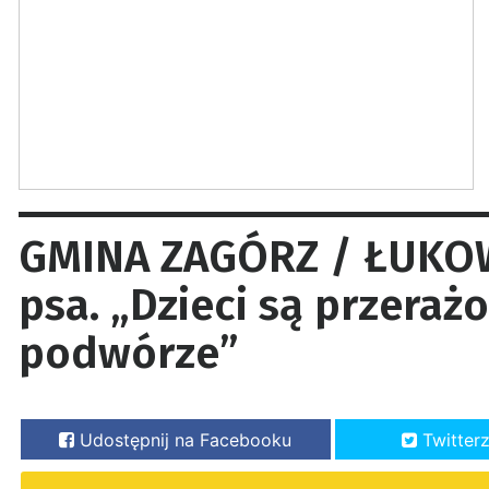
GMINA ZAGÓRZ / ŁUKOW
psa. „Dzieci są przeraż
podwórze”
Udostępnij na Facebooku
Twitter