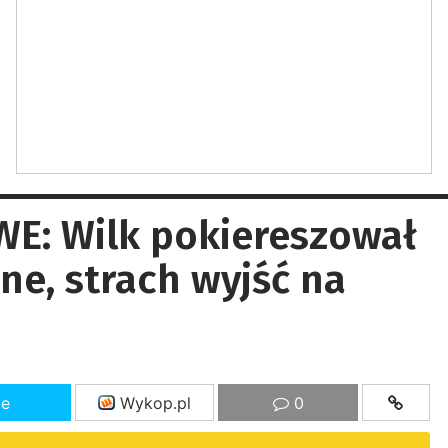
E: Wilk pokiereszował
one, strach wyjść na
ze
Wykop.pl
0