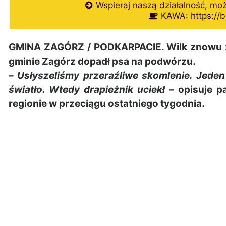
Wspieraj naszą działalność, mo
KAWA: https://b
GMINA ZAGÓRZ / PODKARPACIE. Wilk znowu 
gminie Zagórz dopadł psa na podwórzu.
–
Usłyszeliśmy przeraźliwe skomlenie. Jeden
światło. Wtedy drapieżnik uciekł
– opisuje pa
regionie w przeciągu ostatniego tygodnia.