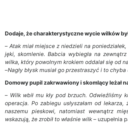
Dodaje, że charakterystyczne wycie wilków było
–
Atak miał miejsce z niedzieli na poniedziałek,
jęki, skomlenie. Babcia wybiegła na zewnątr
wilka, który powolnym krokiem oddalał się od 
–
Nagły błysk musiał go przestraszyć i to chyba
Domowy pupil zakrwawiony i skomlący leżał 
–
Wilk wbił mu kły pod brzuch. Odwieźliśmy k
operacja. Po zabiegu usłyszałam od lekarza, 
naszemu pieskowi, natomiast wewnątrz mię
wskazują, że zrobił to właśnie wilk
– uzupełnia pa