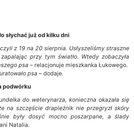
 słychać już od kilku dni
 czyli z 19 na 20 sierpnia. Usłyszeliśmy straszne
z zapalając przy tym światło. Wtedy zobaczyła
naszego psa
– relacjonuje mieszkanka Łukowego.
 uratowało psa
– dodaje.
na podwórku
undelka do weterynarza, konieczna okazała się
że na szczęście drapieżnik nie przegryzł skóry
śnie były dosyć mocno poszarpane, a ślady
ni Natalia.