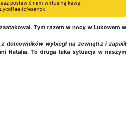
żesz postawić nam wirtualną kawę.
uycoffee.to/esanok
zaatakował. Tym razem w nocy w Łukowem w
 z domowników wybiegł na zewnątrz i zapalił
ni Natalia. To druga taka sytuacja w naszym