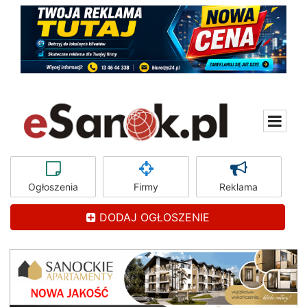
Ogłoszenia
Firmy
Reklama
DODAJ OGŁOSZENIE