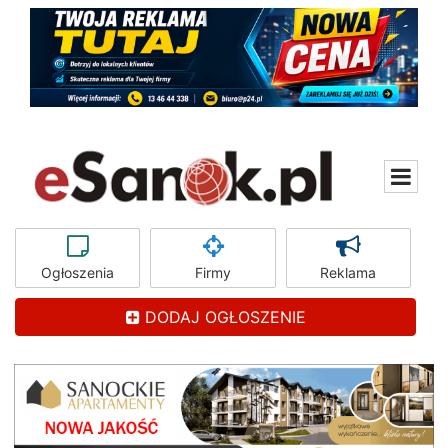
Ogłoszenia
Firmy
Reklama
DODAJ OGŁOSZENIE