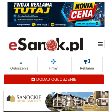
Ogłoszenia
Firmy
Reklama
DODAJ OGŁOSZENIE