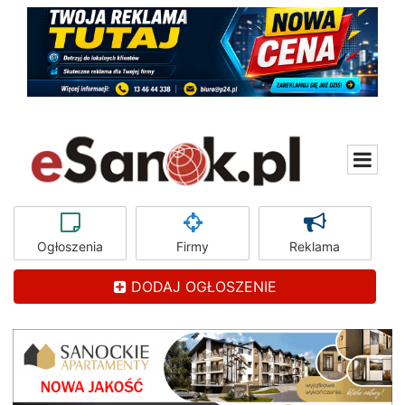
Ogłoszenia
Firmy
Reklama
DODAJ OGŁOSZENIE