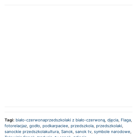
Tagi:
biało-czerwonaprzedszkolaki z biało-czerwoną
,
djęcia
,
Flaga
,
fotorelacjaz
,
godło
,
podkarpaciee
,
przedszkola
,
przedszkolaki
,
sanockie przedszkolakultura
,
Sanok
,
sanok tv
,
symbole narodowe
,