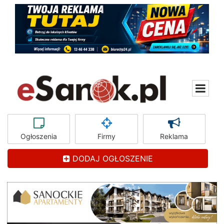
Ogłoszenia
Firmy
Reklama
DODAJ OGŁOSZENIE