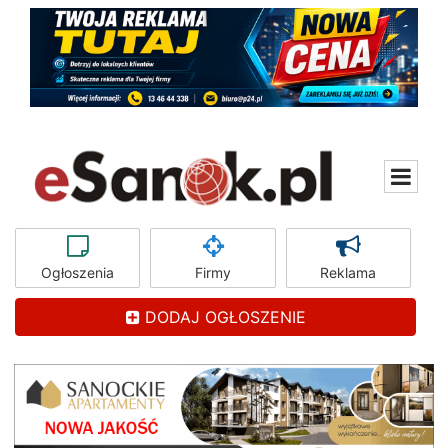
Ogłoszenia
Firmy
Reklama
DODAJ OGŁOSZENIE