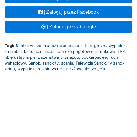
| Zaloguj przez Facebook
| Zaloguj przez Google
Tagi:
8-latka w szpitalu
,
dziecko
,
esanok
,
film
,
groźny wypadek
,
karambol
,
kierująca mazda
,
lotnicze pogotowie ratunkowe
,
LPR
,
nbie ustąpiła pierwszeństwa przejazdu
,
podkarpaciee
,
ruch
wahadłowy
,
Sanok
,
sanok tv
,
scania
,
Telewizja Sanok
,
tv sanok
,
video
,
wypadek
,
zablokowane skrzyżowanie
,
zdjęcia