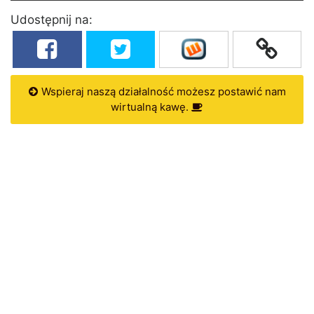
Udostępnij na:
Wspieraj naszą działalność możesz postawić nam
wirtualną kawę.