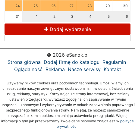
24
25
26
27
28
29
30
31
1
2
3
4
5
6
Dodaj wydarzenie
© 2026 eSanok.pl
Strona główna
Dodaj firmę do katalogu
Regulamin
Oglądalność
Reklama
Nasze serwisy
Kontakt
Używamy plików cookies oraz podobnych technologii. Umożliwiamy ich
umieszczanie naszym zewnętrznym dostawcom m.in. w celach: świadczenia
usług, reklamy, statystyk. Korzystając ze strony internetowej, bez zmiany
ustawień przeglądarki, wyrażasz zgodę na ich zapisywanie w Twoim
urządzeniu końcowym i wykorzystywanie w celach zapewnienia poprawnego i
bezpiecznego funkcjonowania strony. Pamiętaj, że możesz samodzielnie
zarządzać plikami cookies, zmieniając ustawienia przeglądarki. Więcej
informacji o tym jak przetwarzamy Twoje dane osobowe znajdziesz w
polityce
prywatności.