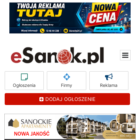
Ogłoszenia
Firmy
Reklama
DODAJ OGŁOSZENIE