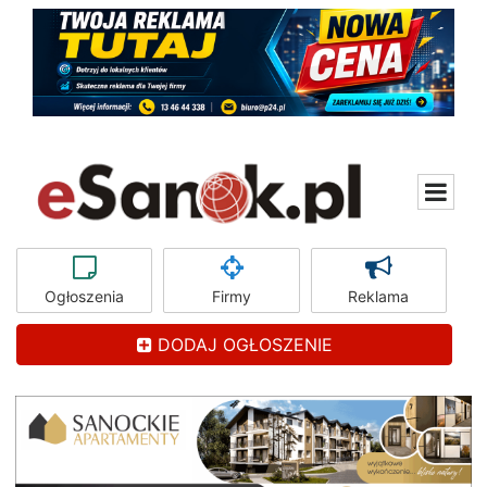
Ogłoszenia
Firmy
Reklama
DODAJ OGŁOSZENIE