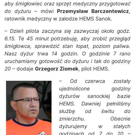
aby śmigłowiec oraz sprzęt medyczny przygotować
do dyżuru –
mówi
Przemysław Barczentewicz
,
ratownik medyczny w załodze HEMS Sanok.
– Dzień pilota zaczyna się zazwyczaj około godz.
6.15. Te 45 minut potrzebuję, aby zrobić przegląd
śmigłowca, sprawdzić stan łopat, poziom paliwa.
Nasz dyżur trwa 14 godzin. O godzinie 7 rano
uruchamiamy gotowość do dyżuru i tak do godziny
20 –
dodaje
Grzegorz Ziomek
, pilot HEMS.
– Od czerwca zostały
ujednolicone godziny
dyżurów sanockiej bazie
HEMS. Dawniej pełniliśmy
służbę od świtu do
zmierzchu. Obecnie
dyżurujemy w stałych
godzinach od 7 do 20 –