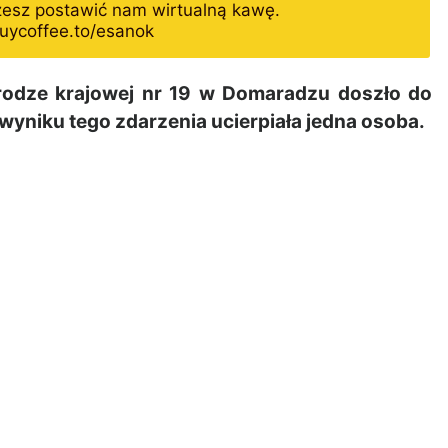
żesz postawić nam wirtualną kawę.
uycoffee.to/esanok
dze krajowej nr 19 w Domaradzu doszło do
wyniku tego zdarzenia ucierpiała jedna osoba.