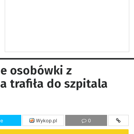
ie osobówki z
 trafiła do szpitala
ze
Wykop.pl
0