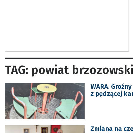
TAG: powiat brzozowsk
WARA. Groźny 
z pędzącej kar
Zmiana na cze